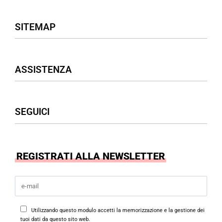
SITEMAP
Negozio
ASSISTENZA
Donna
Uomo
Accessori
Assistenza Clienti
SEGUICI
Borse
Termini & Condizioni
Privacy Policy
Cookies Policy
Facebook
REGISTRATI ALLA NEWSLETTER
Instagram
Utilizzando questo modulo accetti la memorizzazione e la gestione dei
tuoi dati da questo sito web.