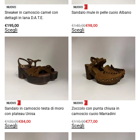
-30% OFF
NUOVO
NUOVO
Sneaker in camoscio camel con
Sandalo mule in pelle cuoio Albano
dettagli in lana D.A.T.E.
€
195,00
€
140,00
€
98,00
Scegli
Scegli
-30% OFF
-30% OFF
NUOVO
NUOVO
Sandalo in camoscio testa di moro
Zoccolo con punta chiusa in
con plateau Unisa
camoscio cuoio Marradini
€
120,00
€
84,00
€
110,00
€
77,00
Scegli
Scegli