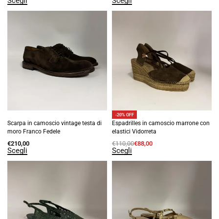
Scegli
Scegli
-20% OFF
Scarpa in camoscio vintage testa di
Espadrilles in camoscio marrone con
moro Franco Fedele
elastici Vidorreta
€
210,00
€
110,00
€
88,00
Scegli
Scegli