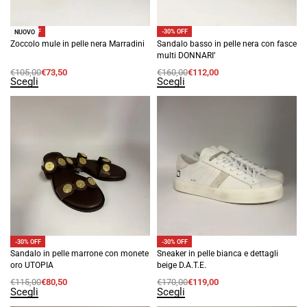
-30% OFF
-30% OFF
NUOVO
Zoccolo mule in pelle nera Marradini
Sandalo basso in pelle nera con fasce
multi DONNARI’
€
105,00
€
73,50
€
160,00
€
112,00
Scegli
Scegli
-30% OFF
-30% OFF
Sandalo in pelle marrone con monete
Sneaker in pelle bianca e dettagli
oro UTOPIA
beige D.A.T.E.
€
115,00
€
80,50
€
170,00
€
119,00
Scegli
Scegli