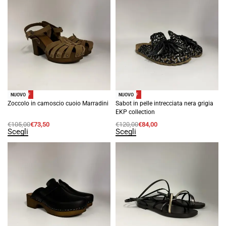
-30% OFF
-30% OFF
NUOVO
NUOVO
Zoccolo in camoscio cuoio Marradini
Sabot in pelle intrecciata nera grigia
EKP collection
€
105,00
€
73,50
€
120,00
€
84,00
Scegli
Scegli