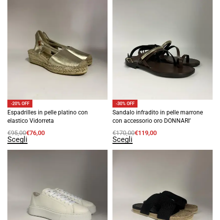
-20% OFF
-30% OFF
Espadrilles in pelle platino con
Sandalo infradito in pelle marrone
elastico Vidorreta
con accessorio oro DONNARI’
€
95,00
€
76,00
€
170,00
€
119,00
Scegli
Scegli