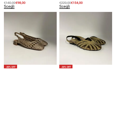
€
140,00
€
98,00
€
220,00
€
154,00
Scegli
Scegli
-30% OFF
-30% OFF
Slingback in raso intrecciato nude
Ballerina ragnetto in camoscio ambra
BIBI LOU
DONNARI’
€
175,00
€
122,50
€
180,00
€
126,00
Scegli
Scegli