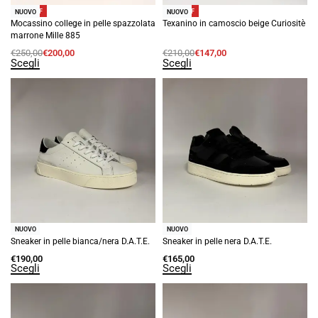
-20% OFF
-30% OFF
NUOVO
NUOVO
Mocassino college in pelle spazzolata
Texanino in camoscio beige Curiositè
marrone Mille 885
€
250,00
€
200,00
€
210,00
€
147,00
Scegli
Scegli
NUOVO
NUOVO
Sneaker in pelle bianca/nera D.A.T.E.
Sneaker in pelle nera D.A.T.E.
€
190,00
€
165,00
Scegli
Scegli