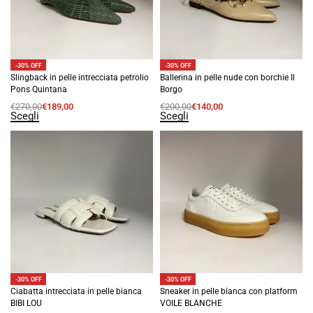
-30% OFF
-30% OFF
Slingback in pelle intrecciata petrolio
Ballerina in pelle nude con borchie Il
Pons Quintana
Borgo
€
270,00
€
189,00
€
200,00
€
140,00
Scegli
Scegli
-30% OFF
-30% OFF
Ciabatta intrecciata in pelle bianca
Sneaker in pelle bianca con platform
BIBI LOU
VOILE BLANCHE