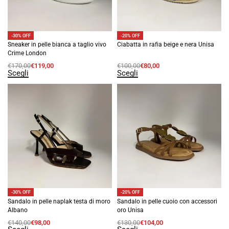
-30% OFF
-20% OFF
Sneaker in pelle bianca a taglio vivo
Ciabatta in rafia beige e nera Unisa
Crime London
€
170,00
€
119,00
€
100,00
€
80,00
Scegli
Scegli
-30% OFF
-20% OFF
Sandalo in pelle naplak testa di moro
Sandalo in pelle cuoio con accessori
Albano
oro Unisa
€
140,00
€
98,00
€
130,00
€
104,00