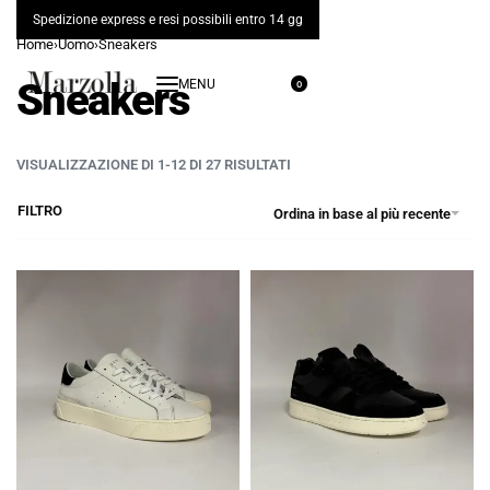
Spedizione express e resi possibili entro 14 gg
Home
›
Uomo
›
Sneakers
Sneakers
0
VISUALIZZAZIONE DI 1-12 DI 27 RISULTATI
FILTRO
Ordina in base al più recente