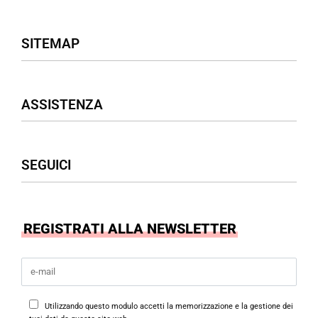
-30% OFF
-30% OFF
Sneaker in pelle bianca modello
Sneaker basket in pelle bianca e
basket D.A.T.E.
talloncino nero D.A.T.E.
€
185,00
€
129,50
€
165,00
€
115,50
Scegli
Scegli
-30% OFF
Sneaker in pelle bianca con talloncino
blu D.A.T.E.
€
190,00
€
133,00