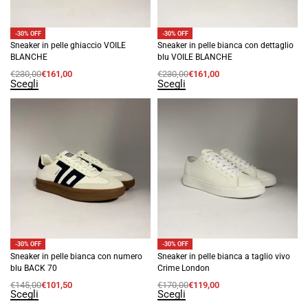
-30% OFF
-30% OFF
Sneaker in pelle ghiaccio VOILE
Sneaker in pelle bianca con dettaglio
BLANCHE
blu VOILE BLANCHE
€
230,00
€
161,00
€
230,00
€
161,00
Scegli
Scegli
-30% OFF
-30% OFF
Sneaker in pelle bianca con numero
Sneaker in pelle bianca a taglio vivo
blu BACK 70
Crime London
€
145,00
€
101,50
€
170,00
€
119,00
Scegli
Scegli