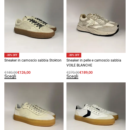
-30% OFF
-30% OFF
Sneaker in camoscio sabbia Stokton
Sneaker in pelle e camoscio sabbia
VOILE BLANCHE
€
180,00
€
126,00
€
270,00
€
189,00
Scegli
Scegli