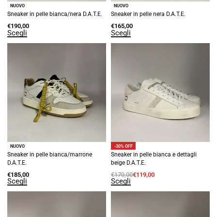
NUOVO
NUOVO
Sneaker in pelle bianca/nera D.A.T.E.
Sneaker in pelle nera D.A.T.E.
€
190,00
€
165,00
Scegli
Scegli
-30% OFF
NUOVO
Sneaker in pelle bianca/marrone
Sneaker in pelle bianca e dettagli
D.A.T.E.
beige D.A.T.E.
€
185,00
€
170,00
€
119,00
Scegli
Scegli