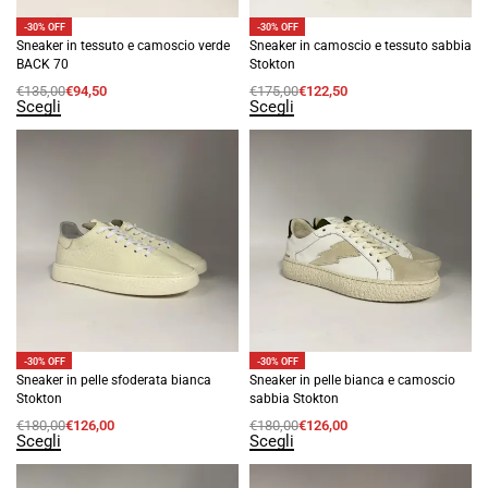
-30% OFF
-30% OFF
Sneaker in tessuto e camoscio verde
Sneaker in camoscio e tessuto sabbia
BACK 70
Stokton
€
135,00
€
94,50
€
175,00
€
122,50
Scegli
Scegli
-30% OFF
-30% OFF
Sneaker in pelle sfoderata bianca
Sneaker in pelle bianca e camoscio
Stokton
sabbia Stokton
€
180,00
€
126,00
€
180,00
€
126,00
Scegli
Scegli