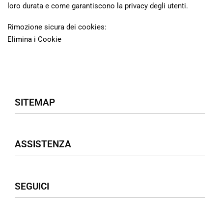
loro durata e come garantiscono la privacy degli utenti.
Rimozione sicura dei cookies:
Elimina i Cookie
SITEMAP
Negozio
ASSISTENZA
Donna
Uomo
Accessori
Assistenza Clienti
SEGUICI
Borse
Termini & Condizioni
Privacy Policy
Cookies Policy
Facebook