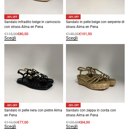
-30% OFF
-30% OFF
Sandalo infradito beige in camoscio
Sandalo in pelle beige con serpente di
con strass Alma en Pena
strass Alma en Pena
€
115,00
€
80,50
€
145,00
€
101,50
Scegli
Scegli
-30% OFF
-30% OFF
Sandalo in pelle nera con pietre Alma
Sandalo con zeppa in corda con
en Pena
strass Alma en Pena
€
110,00
€
77,00
€
120,00
€
84,00
Scegli
Scegli