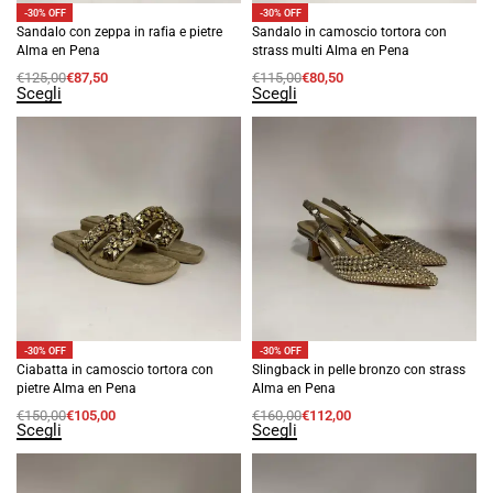
-30% OFF
-30% OFF
Sandalo con zeppa in rafia e pietre
Sandalo in camoscio tortora con
Alma en Pena
strass multi Alma en Pena
€
125,00
€
87,50
€
115,00
€
80,50
Scegli
Scegli
-30% OFF
-30% OFF
Ciabatta in camoscio tortora con
Slingback in pelle bronzo con strass
pietre Alma en Pena
Alma en Pena
€
150,00
€
105,00
€
160,00
€
112,00
Scegli
Scegli