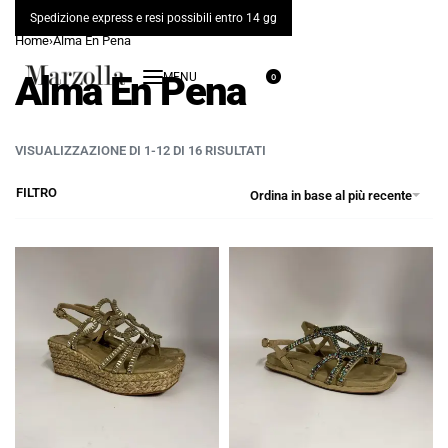
Spedizione express e resi possibili entro 14 gg
Home
›
Alma En Pena
Alma En Pena
0
VISUALIZZAZIONE DI 1-12 DI 16 RISULTATI
FILTRO
Ordina in base al più recente