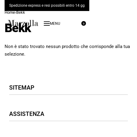
Spedizione express e resi possibili entro 14 gg
Home
›
Bekk
Bekk
0
Non è stato trovato nessun prodotto che corrisponde alla tua
selezione.
SITEMAP
Negozio
ASSISTENZA
Donna
Uomo
Accessori
Assistenza Clienti