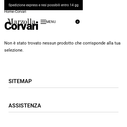
Spedizione express e resi possibili entro 14 gg
Home
›
Corvari
Corvari
0
Non è stato trovato nessun prodotto che corrisponde alla tua
selezione.
SITEMAP
Negozio
ASSISTENZA
Donna
Uomo
Accessori
Assistenza Clienti