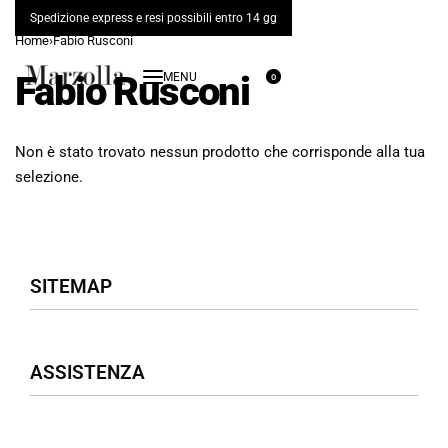
Spedizione express e resi possibili entro 14 gg
Home
›
Fabio Rusconi
Fabio Rusconi
0
Non è stato trovato nessun prodotto che corrisponde alla tua
selezione.
SITEMAP
Negozio
ASSISTENZA
Donna
Uomo
Accessori
Assistenza Clienti