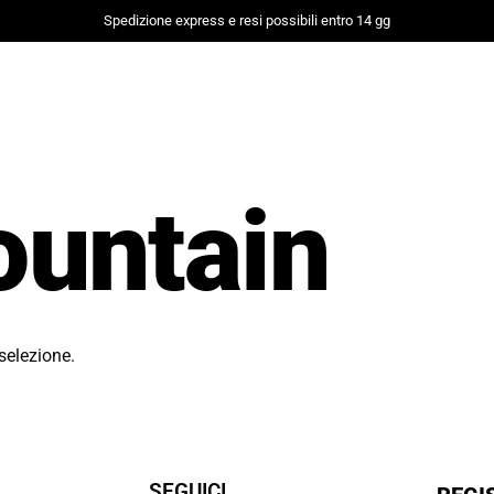
Spedizione express e resi possibili entro 14 gg
ountain
selezione.
SEGUICI