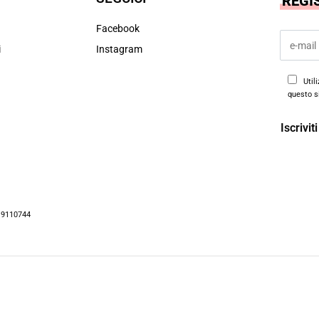
REGI
Facebook
i
Instagram
Util
questo s
19110744