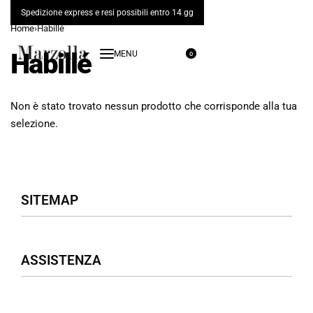
Spedizione express e resi possibili entro 14 gg
Home
›
Habillé
Habillé
0
Non è stato trovato nessun prodotto che corrisponde alla tua
selezione.
SITEMAP
Negozio
ASSISTENZA
Donna
Uomo
Accessori
Assistenza Clienti