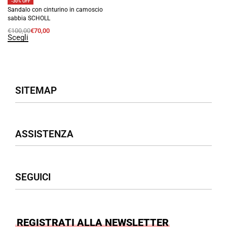
-30% OFF
Sandalo con cinturino in camoscio
sabbia SCHOLL
€
100,00
€
70,00
Scegli
SITEMAP
Negozio
ASSISTENZA
Donna
Uomo
Accessori
Assistenza Clienti
SEGUICI
Borse
Termini & Condizioni
Privacy Policy
Cookies Policy
Facebook
REGISTRATI ALLA NEWSLETTER
Instagram