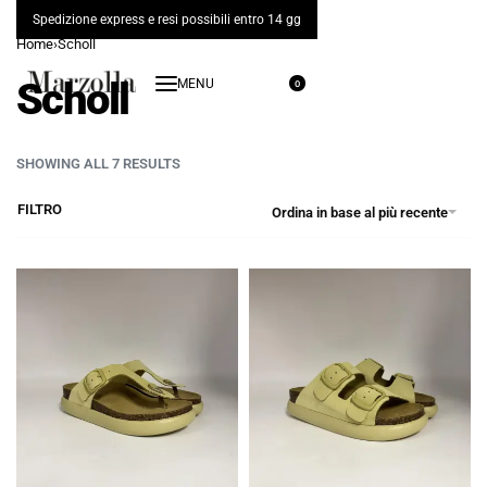
Spedizione express e resi possibili entro 14 gg
Home
›
Scholl
Scholl
0
SHOWING ALL 7 RESULTS
FILTRO
Ordina in base al più recente