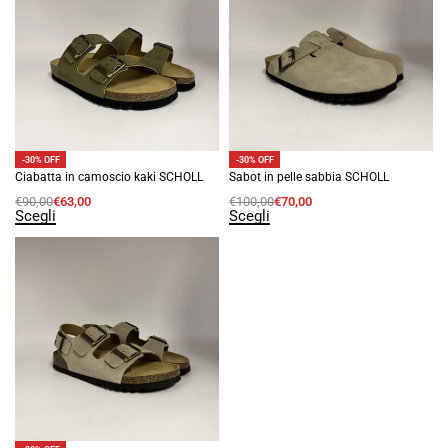
-30% OFF
-30% OFF
Ciabatta in camoscio kaki SCHOLL
Sabot in pelle sabbia SCHOLL
€
90,00
€
63,00
€
100,00
€
70,00
Scegli
Scegli