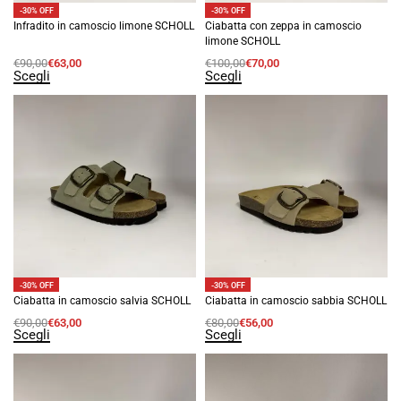
-30% OFF
-30% OFF
Infradito in camoscio limone SCHOLL
Ciabatta con zeppa in camoscio
limone SCHOLL
€
90,00
€
63,00
€
100,00
€
70,00
Scegli
Scegli
-30% OFF
-30% OFF
Ciabatta in camoscio salvia SCHOLL
Ciabatta in camoscio sabbia SCHOLL
€
90,00
€
63,00
€
80,00
€
56,00
Scegli
Scegli