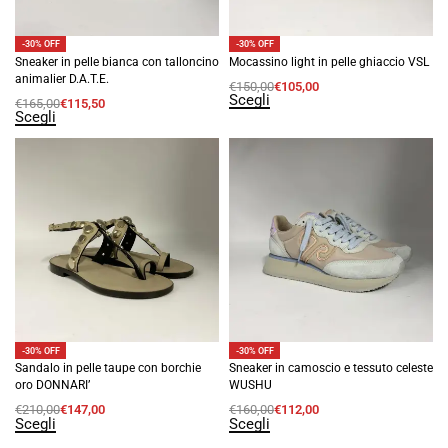
-30% OFF
-30% OFF
Sneaker in pelle bianca con talloncino
Mocassino light in pelle ghiaccio VSL
animalier D.A.T.E.
€
150,00
€
105,00
Scegli
€
165,00
€
115,50
Scegli
-30% OFF
-30% OFF
Sandalo in pelle taupe con borchie
Sneaker in camoscio e tessuto celeste
oro DONNARI’
WUSHU
€
210,00
€
147,00
€
160,00
€
112,00
Scegli
Scegli