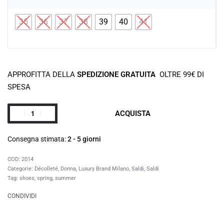
35
36
37
38
39
40
41
APPROFITTA DELLA
SPEDIZIONE GRATUITA
OLTRE 99€ DI
SPESA
ACQUISTA
Consegna stimata:
2 - 5 giorni
2014
Categorie:
Décolleté
,
Donna
,
Luxury Brand Milano
,
Saldi
,
Saldi
Tag:
shoes
,
spring
,
summer
CONDIVIDI