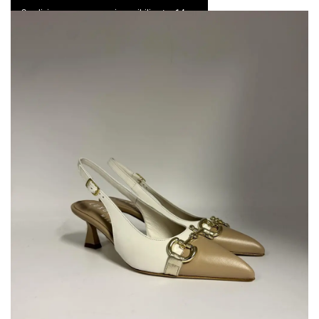
Spedizione express e resi possibili entro 14 gg
0