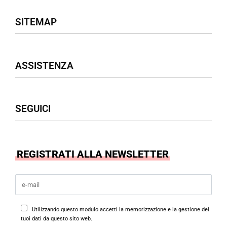
SITEMAP
Negozio
ASSISTENZA
Donna
Uomo
Accessori
Assistenza Clienti
SEGUICI
Borse
Termini & Condizioni
Privacy Policy
Cookies Policy
Facebook
REGISTRATI ALLA NEWSLETTER
Instagram
Utilizzando questo modulo accetti la memorizzazione e la gestione dei
tuoi dati da questo sito web.