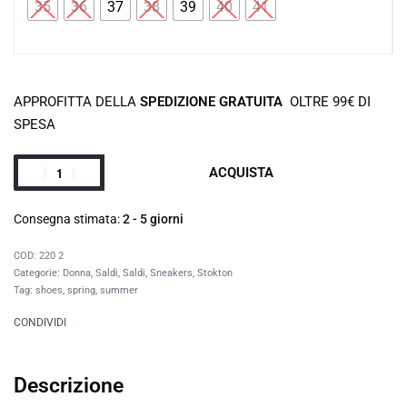
35
36
37
38
39
40
41
APPROFITTA DELLA
SPEDIZIONE GRATUITA
OLTRE 99€ DI
SPESA
ACQUISTA
Consegna stimata:
2 - 5 giorni
220 2
Categorie:
Donna
,
Saldi
,
Saldi
,
Sneakers
,
Stokton
Tag:
shoes
,
spring
,
summer
CONDIVIDI
Descrizione