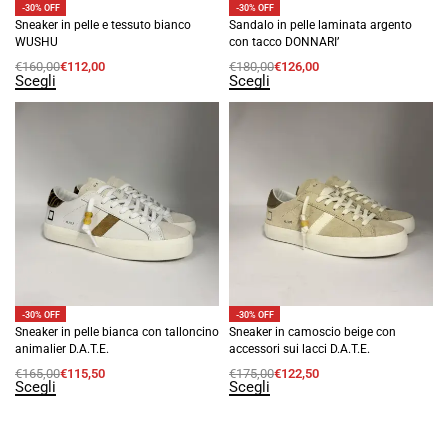
-30% OFF
-30% OFF
Sneaker in pelle e tessuto bianco
Sandalo in pelle laminata argento
WUSHU
con tacco DONNARI’
€
160,00
€
112,00
€
180,00
€
126,00
Scegli
Scegli
-30% OFF
-30% OFF
Sneaker in pelle bianca con talloncino
Sneaker in camoscio beige con
animalier D.A.T.E.
accessori sui lacci D.A.T.E.
€
165,00
€
115,50
€
175,00
€
122,50
Scegli
Scegli