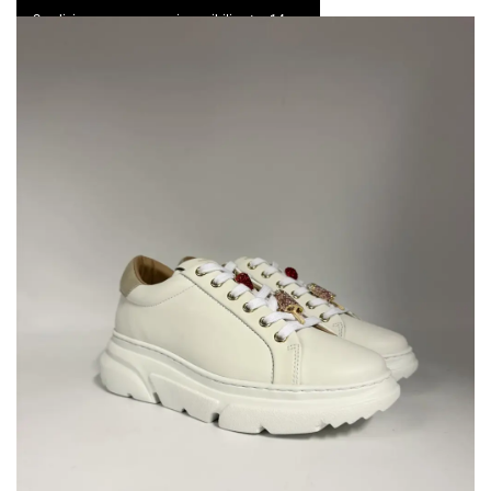
Spedizione express e resi possibili entro 14 gg
0