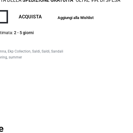
TTA DELLA
SPEDIZIONE GRATUITA
OLTRE 99€ DI SPESA
ACQUISTA
Aggiungi alla Wishlist
timata:
2 - 5 giorni
nna
,
Ekp Collection
,
Saldi
,
Saldi
,
Sandali
pring
,
summer
e