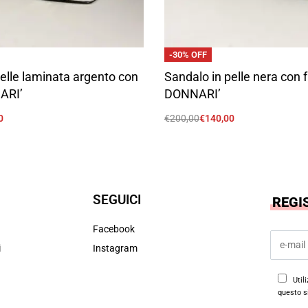
-30% OFF
elle laminata argento con
Sandalo in pelle nera con 
ARI’
DONNARI’
0
€
200,00
€
140,00
Scegli
SEGUICI
REGI
Facebook
i
Instagram
Util
questo s