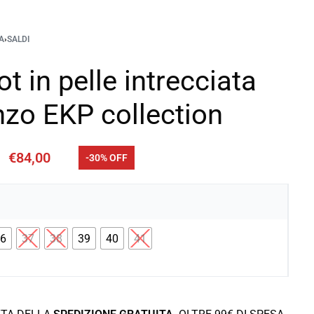
A
›
SALDI
t in pelle intrecciata
nzo EKP collection
€
84,00
-30% OFF
36
37
38
39
40
41