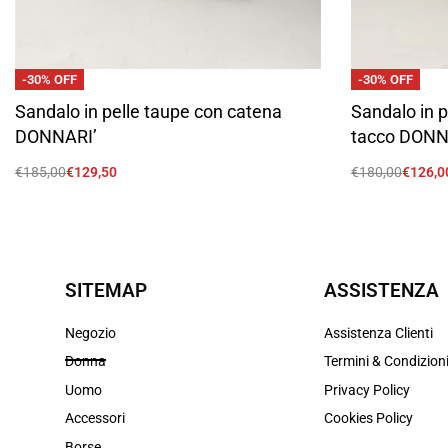
-30% OFF
-30% OFF
Sandalo in pelle taupe con catena
Sandalo in p
DONNARI’
tacco DONN
€
185,00
€
129,50
€
180,00
€
126,0
Scegli
Scegli
SITEMAP
ASSISTENZA
Negozio
Assistenza Clienti
Donna
Termini & Condizion
Uomo
Privacy Policy
Accessori
Cookies Policy
Borse