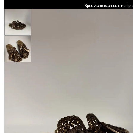
Spedizione express e resi pos
DONNA
UOMO
ACCESSORI