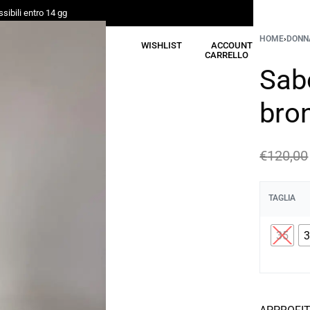
sibili entro 14 gg
HOME
›
DONN
CERCA
WISHLIST
ACCOUNT
CARRELLO
Sabo
bro
€
120,00
TAGLIA
35