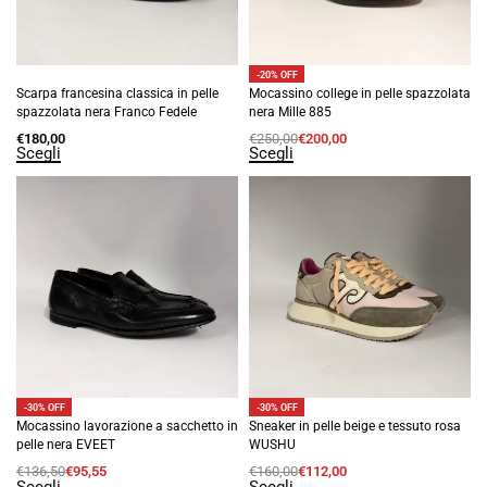
-20% OFF
Scarpa francesina classica in pelle
Mocassino college in pelle spazzolata
spazzolata nera Franco Fedele
nera Mille 885
€
180,00
€
250,00
€
200,00
Scegli
Scegli
-30% OFF
-30% OFF
Mocassino lavorazione a sacchetto in
Sneaker in pelle beige e tessuto rosa
pelle nera EVEET
WUSHU
€
136,50
€
95,55
€
160,00
€
112,00
Scegli
Scegli