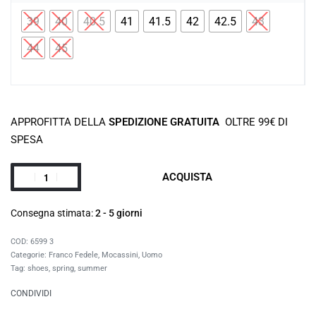
39
40
40.5
41
41.5
42
42.5
43
44
45
APPROFITTA DELLA
SPEDIZIONE GRATUITA
OLTRE 99€ DI
SPESA
ACQUISTA
Consegna stimata:
2 - 5 giorni
6599 3
Categorie:
Franco Fedele
,
Mocassini
,
Uomo
Tag:
shoes
,
spring
,
summer
CONDIVIDI