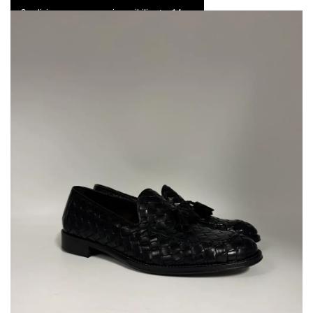
Spedizione express e resi possibili entro 14 gg
0