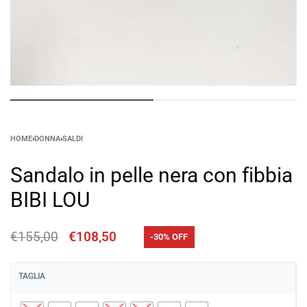
HOME
›
DONNA
›
SALDI
Sandalo in pelle nera con fibbia
BIBI LOU
€
155,00
€
108,50
-30% OFF
TAGLIA