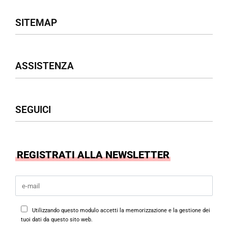
SITEMAP
Negozio
ASSISTENZA
Donna
Uomo
Accessori
Assistenza Clienti
SEGUICI
Borse
Termini & Condizioni
Privacy Policy
Cookies Policy
Facebook
REGISTRATI ALLA NEWSLETTER
Instagram
Utilizzando questo modulo accetti la memorizzazione e la gestione dei
tuoi dati da questo sito web.