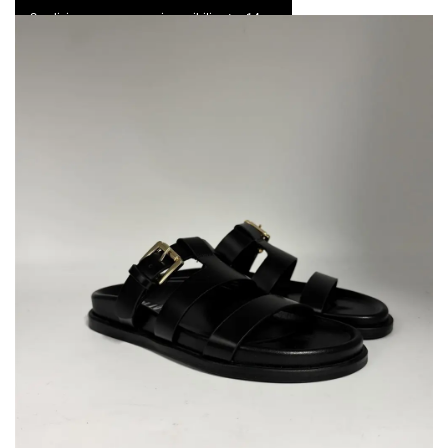
Spedizione express e resi possibili entro 14 gg
0