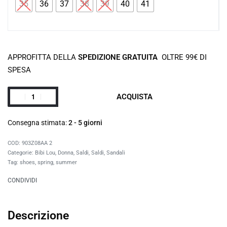
35
36
37
38
39
40
41
APPROFITTA DELLA
SPEDIZIONE GRATUITA
OLTRE 99€ DI
SPESA
ACQUISTA
Consegna stimata:
2 - 5 giorni
903Z08AA 2
Categorie:
Bibi Lou
,
Donna
,
Saldi
,
Saldi
,
Sandali
Tag:
shoes
,
spring
,
summer
CONDIVIDI
Descrizione