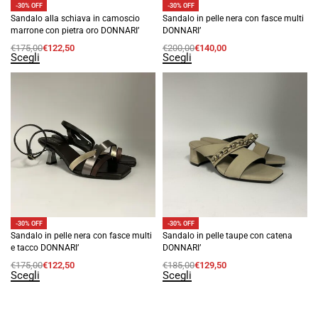
-30% OFF
-30% OFF
Sandalo alla schiava in camoscio
Sandalo in pelle nera con fasce multi
marrone con pietra oro DONNARI’
DONNARI’
€
175,00
€
122,50
€
200,00
€
140,00
Scegli
Scegli
-30% OFF
-30% OFF
Sandalo in pelle nera con fasce multi
Sandalo in pelle taupe con catena
e tacco DONNARI’
DONNARI’
€
175,00
€
122,50
€
185,00
€
129,50
Scegli
Scegli