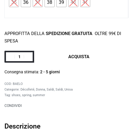
35
36
37
38
39
40
41
APPROFITTA DELLA
SPEDIZIONE GRATUITA
OLTRE 99€ DI
SPESA
ACQUISTA
Consegna stimata:
2 - 5 giorni
BAELO
Categorie:
Décolleté
,
Donna
,
Saldi
,
Saldi
,
Unisa
Tag:
shoes
,
spring
,
summer
CONDIVIDI
Descrizione