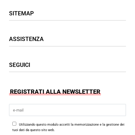
SITEMAP
Negozio
ASSISTENZA
Donna
Uomo
Accessori
Assistenza Clienti
SEGUICI
Borse
Termini & Condizioni
Privacy Policy
Cookies Policy
Facebook
REGISTRATI ALLA NEWSLETTER
Instagram
Utilizzando questo modulo accetti la memorizzazione e la gestione dei
tuoi dati da questo sito web.