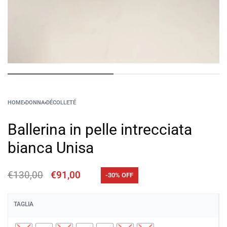
HOME
›
DONNA
›
DÉCOLLETÉ
Ballerina in pelle intrecciata
bianca Unisa
€
130,00
€
91,00
-30% OFF
TAGLIA