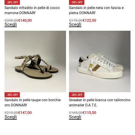
-30% OFF
-30% OFF
Sandalo infradito in pelle di cocco
Sandalo in pelle nera con fascia e
marrone DONNARI’
pietra DONNARI’
€
200,00
€
140,00
€
175,00
€
122,50
Scegli
Scegli
-30% OFF
-30% OFF
Sandalo in pelle taupe con borchie
Sneaker in pelle bianca con talloncino
oro DONNARI’
animalier D.A.T.E.
€
210,00
€
147,00
€
165,00
€
115,50
Scegli
Scegli