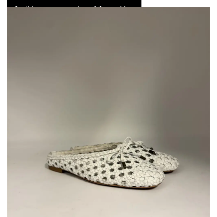
Spedizione express e resi possibili entro 14 gg
0