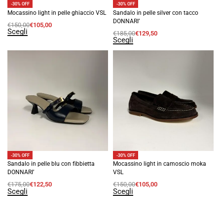
-30% OFF
-30% OFF
Mocassino light in pelle ghiaccio VSL
Sandalo in pelle silver con tacco
DONNARI’
€
150,00
€
105,00
Scegli
€
185,00
€
129,50
Scegli
-30% OFF
-30% OFF
Sandalo in pelle blu con fibbietta
Mocassino light in camoscio moka
DONNARI’
VSL
€
175,00
€
122,50
€
150,00
€
105,00
Scegli
Scegli