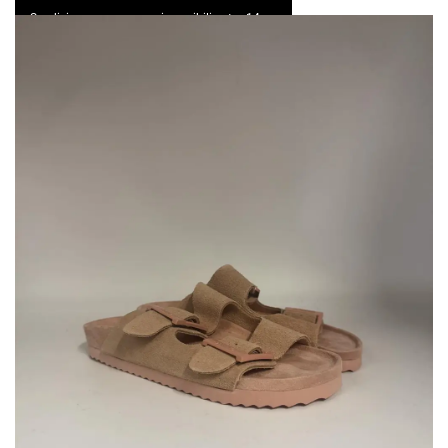
Spedizione express e resi possibili entro 14 gg
0