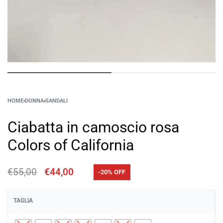
HOME
›
DONNA
›
SANDALI
Ciabatta in camoscio rosa
Colors of California
€
55,00
€
44,00
-20% OFF
TAGLIA