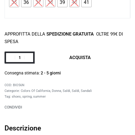
35
36
37
38
39
40
41
APPROFITTA DELLA
SPEDIZIONE GRATUITA
OLTRE 99€ DI
SPESA
ACQUISTA
Consegna stimata:
2 - 5 giorni
BIO56N
Categorie:
Colors Of California
,
Donna
,
Saldi
,
Saldi
,
Sandali
Tag:
shoes
,
spring
,
summer
CONDIVIDI
Descrizione