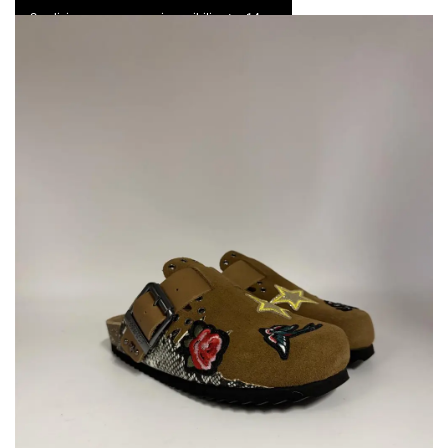
Spedizione express e resi possibili entro 14 gg
0