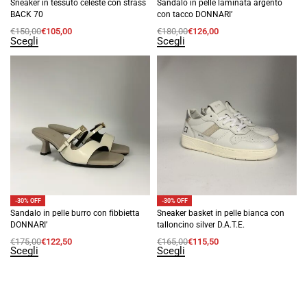
Sneaker in tessuto celeste con strass
Sandalo in pelle laminata argento
BACK 70
con tacco DONNARI’
€
150,00
€
105,00
€
180,00
€
126,00
Scegli
Scegli
-30% OFF
-30% OFF
Sandalo in pelle burro con fibbietta
Sneaker basket in pelle bianca con
DONNARI’
talloncino silver D.A.T.E.
€
175,00
€
122,50
€
165,00
€
115,50
Scegli
Scegli