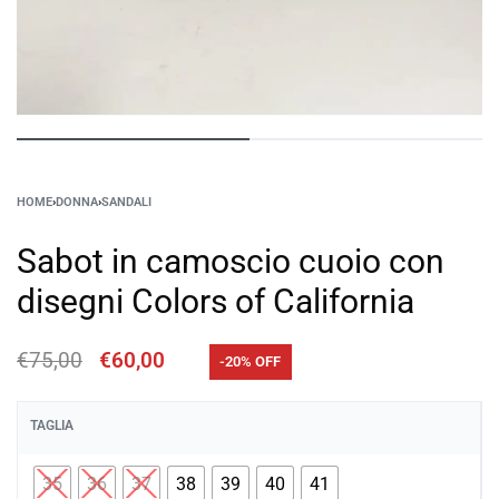
HOME
›
DONNA
›
SANDALI
Sabot in camoscio cuoio con
disegni Colors of California
€
75,00
€
60,00
-20% OFF
TAGLIA
35
36
37
38
39
40
41