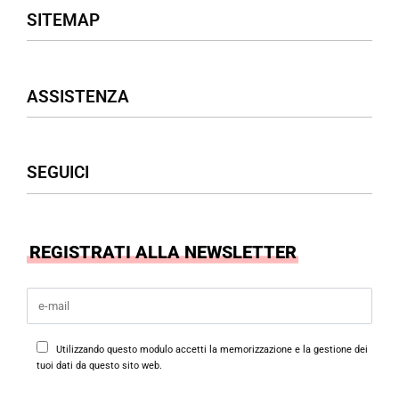
SITEMAP
Negozio
ASSISTENZA
Donna
Uomo
Accessori
Assistenza Clienti
SEGUICI
Borse
Termini & Condizioni
Privacy Policy
Cookies Policy
Facebook
REGISTRATI ALLA NEWSLETTER
Instagram
Utilizzando questo modulo accetti la memorizzazione e la gestione dei
tuoi dati da questo sito web.