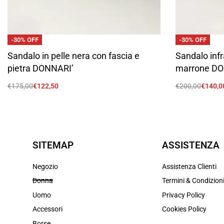
-30% OFF
-30% OFF
Sandalo in pelle nera con fascia e
Sandalo infr
pietra DONNARI’
marrone DO
€
175,00
€
122,50
€
200,00
€
140,0
Scegli
Scegli
SITEMAP
ASSISTENZA
Negozio
Assistenza Clienti
Donna
Termini & Condizion
Uomo
Privacy Policy
Accessori
Cookies Policy
Borse