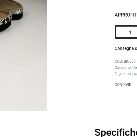
APPROFI
Consegna s
BIO607
Categorie:
Co
Tag:
shoes
,
s
CONDIVIDI
Specifich