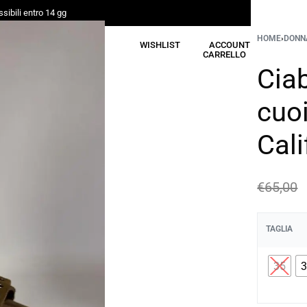
sibili entro 14 gg
HOME
›
DONN
CERCA
WISHLIST
ACCOUNT
CARRELLO
Cia
cuoi
Cali
€
65,00
TAGLIA
35