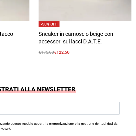
-30% OFF
 tacco
Sneaker in camoscio beige con
accessori sui lacci D.A.T.E.
€
175,00
€
122,50
Scegli
STRATI ALLA NEWSLETTER
izzando questo modulo accetti la memorizzazione e la gestione dei tuoi dati da
ito web.