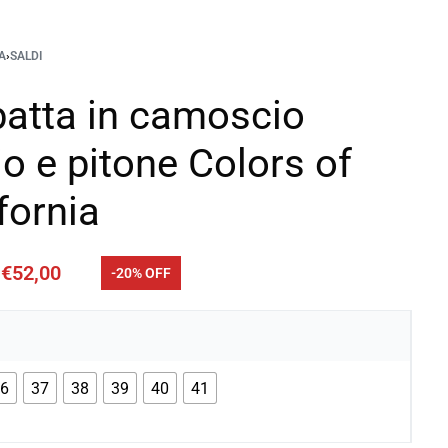
A
›
SALDI
batta in camoscio
o e pitone Colors of
fornia
€
52,00
-20% OFF
36
37
38
39
40
41