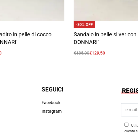
-30% OFF
adito in pelle di cocco
Sandalo in pelle silver con
NNARI’
DONNARI’
0
€
185,00
€
129,50
Scegli
SEGUICI
REGI
Facebook
i
Instagram
Util
questo s