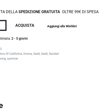
TTA DELLA
SPEDIZIONE GRATUITA
OLTRE 99€ DI SPESA
ACQUISTA
Aggiungi alla Wishlist
timata:
2 - 5 giorni
03
lors Of California
,
Donna
,
Saldi
,
Saldi
,
Sandali
pring
,
summer
e