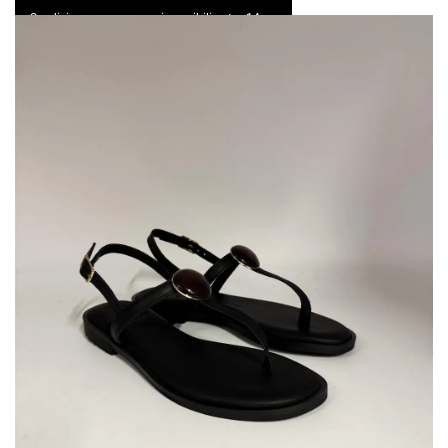
Spedizione express e resi possibili entro 14 gg
0