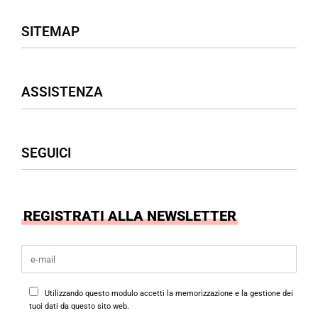
SITEMAP
Negozio
ASSISTENZA
Donna
Uomo
Accessori
Assistenza Clienti
SEGUICI
Borse
Termini & Condizioni
Privacy Policy
Cookies Policy
Facebook
REGISTRATI ALLA NEWSLETTER
Instagram
Utilizzando questo modulo accetti la memorizzazione e la gestione dei
tuoi dati da questo sito web.