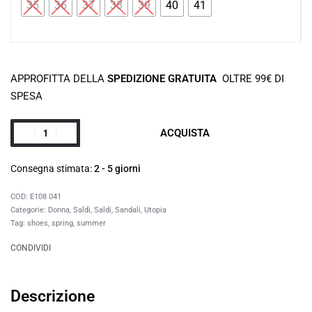
35
36
37
38
39
40
41
APPROFITTA DELLA
SPEDIZIONE GRATUITA
OLTRE 99€ DI
SPESA
ACQUISTA
Consegna stimata:
2 - 5 giorni
E108 041
Categorie:
Donna
,
Saldi
,
Saldi
,
Sandali
,
Utopia
Tag:
shoes
,
spring
,
summer
CONDIVIDI
Descrizione