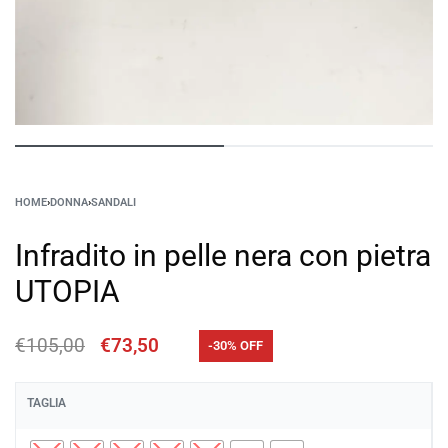
HOME
›
DONNA
›
SANDALI
Infradito in pelle nera con pietra
UTOPIA
€
105,00
€
73,50
-30% OFF
TAGLIA