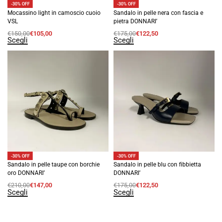
-30% OFF
-30% OFF
Mocassino light in camoscio cuoio
Sandalo in pelle nera con fascia e
VSL
pietra DONNARI’
€
150,00
€
105,00
€
175,00
€
122,50
Scegli
Scegli
-30% OFF
-30% OFF
Sandalo in pelle taupe con borchie
Sandalo in pelle blu con fibbietta
oro DONNARI’
DONNARI’
€
210,00
€
147,00
€
175,00
€
122,50
Scegli
Scegli