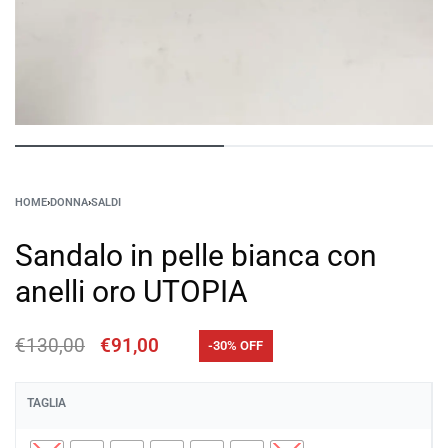
HOME
›
DONNA
›
SALDI
Sandalo in pelle bianca con
anelli oro UTOPIA
€
130,00
€
91,00
-30% OFF
TAGLIA