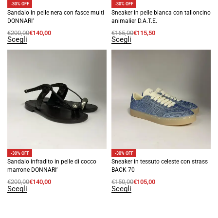
-30% OFF
-30% OFF
Sandalo in pelle nera con fasce multi
Sneaker in pelle bianca con talloncino
DONNARI’
animalier D.A.T.E.
€
200,00
€
140,00
€
165,00
€
115,50
Scegli
Scegli
-30% OFF
-30% OFF
Sandalo infradito in pelle di cocco
Sneaker in tessuto celeste con strass
marrone DONNARI’
BACK 70
€
200,00
€
140,00
€
150,00
€
105,00
Scegli
Scegli