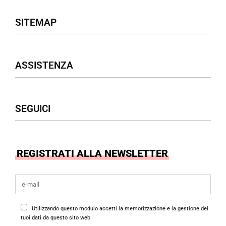
SITEMAP
Negozio
ASSISTENZA
Donna
Uomo
Accessori
Assistenza Clienti
SEGUICI
Borse
Termini & Condizioni
Privacy Policy
Cookies Policy
Facebook
REGISTRATI ALLA NEWSLETTER
Instagram
Utilizzando questo modulo accetti la memorizzazione e la gestione dei
tuoi dati da questo sito web.