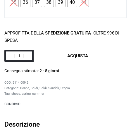
35
36
37
38
39
40
41
APPROFITTA DELLA
SPEDIZIONE GRATUITA
OLTRE 99€ DI
SPESA
ACQUISTA
Consegna stimata:
2 - 5 giorni
E114 009 2
Categorie:
Donna
,
Saldi
,
Saldi
,
Sandali
,
Utopia
Tag:
shoes
,
spring
,
summer
CONDIVIDI
Descrizione