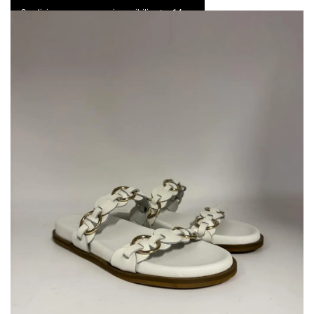
Spedizione express e resi possibili entro 14 gg
0