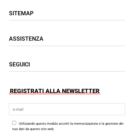
SITEMAP
Negozio
ASSISTENZA
Donna
Uomo
Accessori
Assistenza Clienti
SEGUICI
Borse
Termini & Condizioni
Privacy Policy
Cookies Policy
Facebook
REGISTRATI ALLA NEWSLETTER
Instagram
Utilizzando questo modulo accetti la memorizzazione e la gestione dei
tuoi dati da questo sito web.