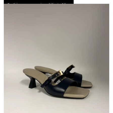
Spedizione express e resi possibili entro 14 gg
0