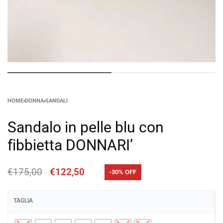
HOME
›
DONNA
›
SANDALI
Sandalo in pelle blu con
fibbietta DONNARI’
€
175,00
€
122,50
-30% OFF
TAGLIA