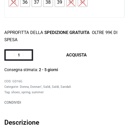
35
36
37
38
39
40
41
APPROFITTA DELLA
SPEDIZIONE GRATUITA
OLTRE 99€ DI
SPESA
ACQUISTA
Consegna stimata:
2 - 5 giorni
GD16G
Categorie:
Donna
,
Donnari'
,
Saldi
,
Saldi
,
Sandali
Tag:
shoes
,
spring
,
summer
CONDIVIDI
Descrizione