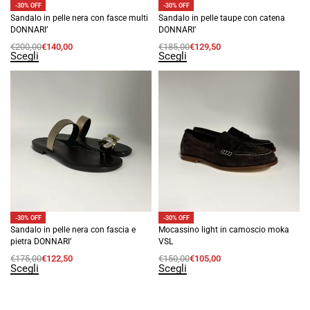
-30% OFF
-30% OFF
Sandalo in pelle nera con fasce multi
Sandalo in pelle taupe con catena
DONNARI’
DONNARI’
€
200,00
€
140,00
€
185,00
€
129,50
Scegli
Scegli
-30% OFF
-30% OFF
Sandalo in pelle nera con fascia e
Mocassino light in camoscio moka
pietra DONNARI’
VSL
€
175,00
€
122,50
€
150,00
€
105,00
Scegli
Scegli