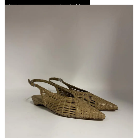
Spedizione express e resi possibili entro 14 gg
0