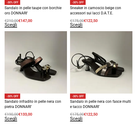
-30% OFF
-30% OFF
Sandalo in pelle taupe con borchie
Sneaker in camoscio beige con
oro DONNARI’
accessori sui lacci D.A.T.E.
€
210,00
€
147,00
€
175,00
€
122,50
Scegli
Scegli
-30% OFF
-30% OFF
Sandalo infradito in pelle nera con
Sandalo in pelle nera con fasce multi
pietra DONNARI’
e tacco DONNARI’
€
190,00
€
133,00
€
175,00
€
122,50
Scegli
Scegli