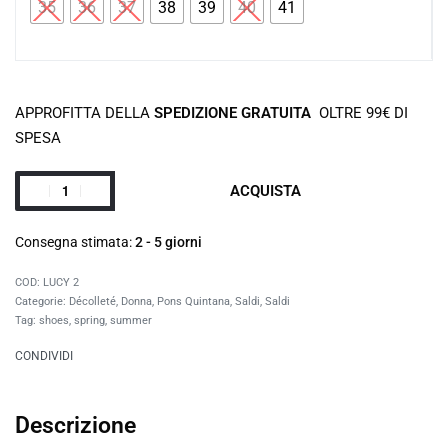
35
36
37
38
39
40
41
APPROFITTA DELLA
SPEDIZIONE GRATUITA
OLTRE 99€ DI
SPESA
ACQUISTA
Consegna stimata:
2 - 5 giorni
LUCY 2
Categorie:
Décolleté
,
Donna
,
Pons Quintana
,
Saldi
,
Saldi
Tag:
shoes
,
spring
,
summer
CONDIVIDI
Descrizione