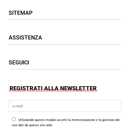
SITEMAP
Negozio
ASSISTENZA
Donna
Uomo
Accessori
Assistenza Clienti
SEGUICI
Borse
Termini & Condizioni
Privacy Policy
Cookies Policy
Facebook
REGISTRATI ALLA NEWSLETTER
Instagram
Utilizzando questo modulo accetti la memorizzazione e la gestione dei
tuoi dati da questo sito web.