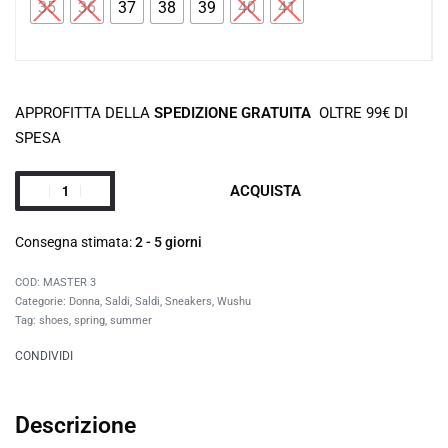
35
36
37
38
39
40
41
APPROFITTA DELLA
SPEDIZIONE GRATUITA
OLTRE 99€ DI
SPESA
ACQUISTA
Consegna stimata:
2 - 5 giorni
MASTER 3
Categorie:
Donna
,
Saldi
,
Saldi
,
Sneakers
,
Wushu
Tag:
shoes
,
spring
,
summer
CONDIVIDI
Descrizione