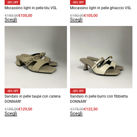
-30% OFF
-30% OFF
Mocassino light in pelle blu VSL
Mocassino light in pelle ghiaccio VSL
€
150,00
€
105,00
€
150,00
€
105,00
Scegli
Scegli
-30% OFF
-30% OFF
Sandalo in pelle taupe con catena
Sandalo in pelle burro con fibbietta
DONNARI’
DONNARI’
€
185,00
€
129,50
€
175,00
€
122,50
Scegli
Scegli