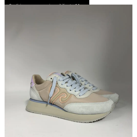
Spedizione express e resi possibili entro 14 gg
0