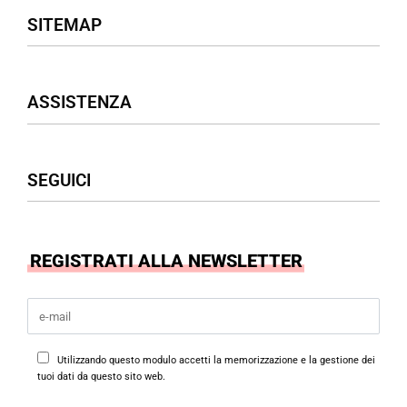
SITEMAP
Negozio
ASSISTENZA
Donna
Uomo
Accessori
Assistenza Clienti
SEGUICI
Borse
Termini & Condizioni
Privacy Policy
Cookies Policy
Facebook
REGISTRATI ALLA NEWSLETTER
Instagram
Utilizzando questo modulo accetti la memorizzazione e la gestione dei
tuoi dati da questo sito web.