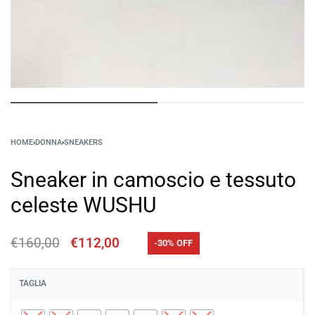
HOME
›
DONNA
›
SNEAKERS
Sneaker in camoscio e tessuto
celeste WUSHU
€
160,00
€
112,00
-30% OFF
TAGLIA