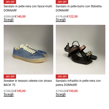
-30% OFF
-30% OFF
Sandalo in pelle nera con fasce multi
Sandalo in pelle burro con fibbietta
DONNARI’
DONNARI’
€
200,00
€
140,00
€
175,00
€
122,50
Scegli
Scegli
-30% OFF
-30% OFF
Sneaker in tessuto celeste con strass
Sandalo infradito in pelle nera con
BACK 70
pietra DONNARI’
€
150,00
€
105,00
€
190,00
€
133,00
Scegli
Scegli