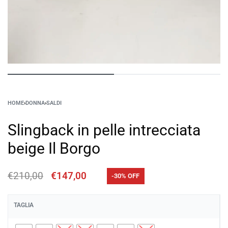
HOME
›
DONNA
›
SALDI
Slingback in pelle intrecciata
beige Il Borgo
€
210,00
€
147,00
-30% OFF
TAGLIA