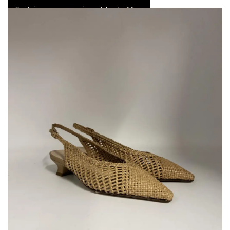
Spedizione express e resi possibili entro 14 gg
0