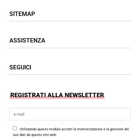
SITEMAP
Negozio
ASSISTENZA
Donna
Uomo
Accessori
Assistenza Clienti
SEGUICI
Borse
Termini & Condizioni
Privacy Policy
Cookies Policy
Facebook
REGISTRATI ALLA NEWSLETTER
Instagram
Utilizzando questo modulo accetti la memorizzazione e la gestione dei
tuoi dati da questo sito web.