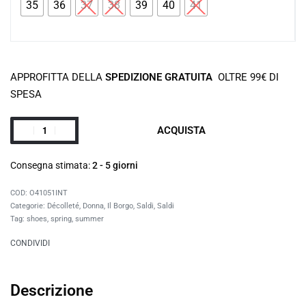
35
36
37
38
39
40
41
APPROFITTA DELLA
SPEDIZIONE GRATUITA
OLTRE 99€ DI
SPESA
ACQUISTA
Consegna stimata:
2 - 5 giorni
O41051INT
Categorie:
Décolleté
,
Donna
,
Il Borgo
,
Saldi
,
Saldi
Tag:
shoes
,
spring
,
summer
CONDIVIDI
Descrizione