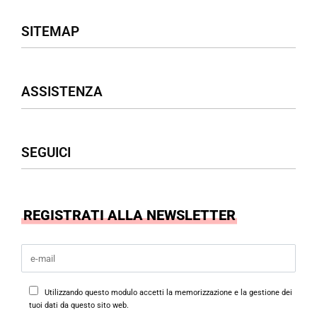
SITEMAP
Negozio
ASSISTENZA
Donna
Uomo
Accessori
Assistenza Clienti
SEGUICI
Borse
Termini & Condizioni
Privacy Policy
Cookies Policy
Facebook
REGISTRATI ALLA NEWSLETTER
Instagram
Utilizzando questo modulo accetti la memorizzazione e la gestione dei
tuoi dati da questo sito web.