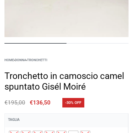
HOME
›
DONNA
›
TRONCHETTI
Tronchetto in camoscio camel
spuntato Gisél Moiré
€
195,00
€
136,50
-30% OFF
TAGLIA