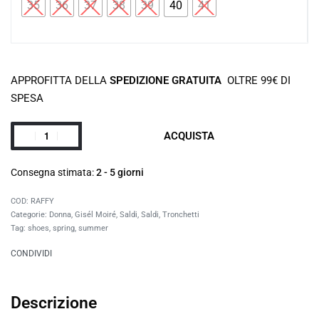
35
36
37
38
39
40
41
APPROFITTA DELLA
SPEDIZIONE GRATUITA
OLTRE 99€ DI
SPESA
ACQUISTA
Consegna stimata:
2 - 5 giorni
RAFFY
Categorie:
Donna
,
Gisél Moiré
,
Saldi
,
Saldi
,
Tronchetti
Tag:
shoes
,
spring
,
summer
CONDIVIDI
Descrizione