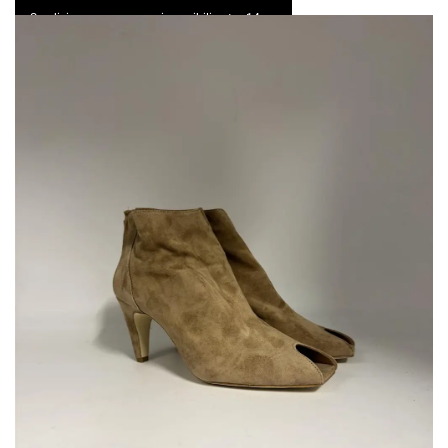
Spedizione express e resi possibili entro 14 gg
0