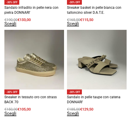
-30% OFF
-30% OFF
Sandalo infradito in pelle nera con
Sneaker basket in pelle bianca con
pietra DONNARI’
talloncino silver D.A.T.E.
€
190,00
€
133,00
€
165,00
€
115,50
Scegli
Scegli
-30% OFF
-30% OFF
Sneaker in tessuto oro con strass
Sandalo in pelle taupe con catena
BACK 70
DONNARI’
€
150,00
€
105,00
€
185,00
€
129,50
Scegli
Scegli