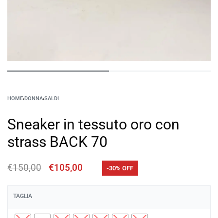
HOME
›
DONNA
›
SALDI
Sneaker in tessuto oro con
strass BACK 70
€
150,00
€
105,00
-30% OFF
TAGLIA