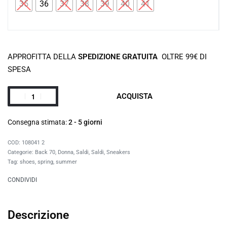
35
36
37
38
39
40
41
APPROFITTA DELLA
SPEDIZIONE GRATUITA
OLTRE 99€ DI
SPESA
ACQUISTA
Consegna stimata:
2 - 5 giorni
108041 2
Categorie:
Back 70
,
Donna
,
Saldi
,
Saldi
,
Sneakers
Tag:
shoes
,
spring
,
summer
CONDIVIDI
Descrizione