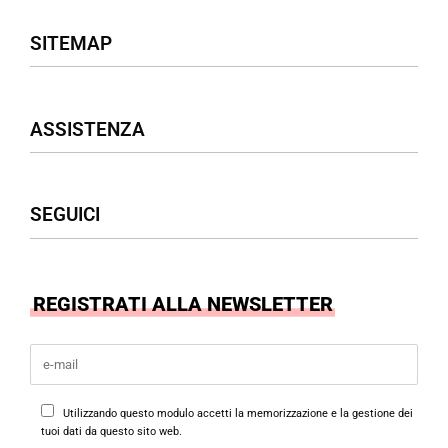
SITEMAP
Negozio
ASSISTENZA
Donna
Uomo
Accessori
Assistenza Clienti
SEGUICI
Borse
Termini & Condizioni
Privacy Policy
Cookies Policy
Facebook
REGISTRATI ALLA NEWSLETTER
Instagram
Utilizzando questo modulo accetti la memorizzazione e la gestione dei
tuoi dati da questo sito web.