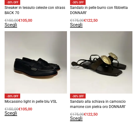
-30% OFF
-30% OFF
Sneaker in tessuto celeste con strass
Sandalo in pelle burro con fibbietta
BACK 70
DONNARI’
€
150,00
€
105,00
€
175,00
€
122,50
Scegli
Scegli
-30% OFF
-30% OFF
Mocassino light in pelle blu VSL
Sandalo alla schiava in camoscio
marrone con pietra oro DONNARI’
€
150,00
€
105,00
Scegli
€
175,00
€
122,50
Scegli