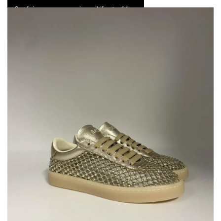
Spedizione express e resi possibili entro 14 gg
0