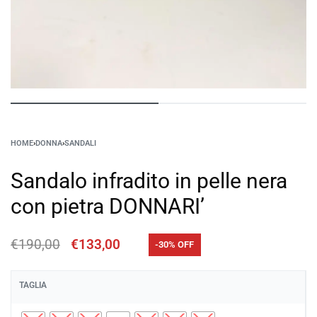
HOME
›
DONNA
›
SANDALI
Sandalo infradito in pelle nera
con pietra DONNARI’
€
190,00
€
133,00
-30% OFF
TAGLIA