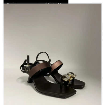
Spedizione express e resi possibili entro 14 gg
0