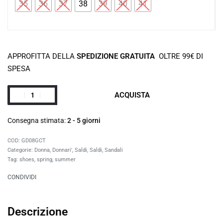
35
36
37
38
39
40
41
APPROFITTA DELLA
SPEDIZIONE GRATUITA
OLTRE 99€ DI
SPESA
ACQUISTA
Consegna stimata:
2 - 5 giorni
GD08GCT
Categorie:
Donna
,
Donnari'
,
Saldi
,
Saldi
,
Sandali
Tag:
shoes
,
spring
,
summer
CONDIVIDI
Descrizione