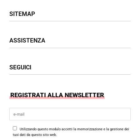
SITEMAP
Negozio
ASSISTENZA
Donna
Uomo
Accessori
Assistenza Clienti
SEGUICI
Borse
Termini & Condizioni
Privacy Policy
Cookies Policy
Facebook
REGISTRATI ALLA NEWSLETTER
Instagram
Utilizzando questo modulo accetti la memorizzazione e la gestione dei
tuoi dati da questo sito web.