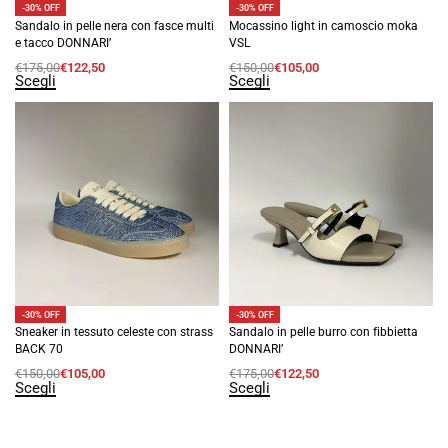
-30% OFF
-30% OFF
Sandalo in pelle nera con fasce multi
Mocassino light in camoscio moka
e tacco DONNARI’
VSL
€
175,00
€
122,50
€
150,00
€
105,00
Scegli
Scegli
-30% OFF
-30% OFF
Sneaker in tessuto celeste con strass
Sandalo in pelle burro con fibbietta
BACK 70
DONNARI’
€
150,00
€
105,00
€
175,00
€
122,50
Scegli
Scegli