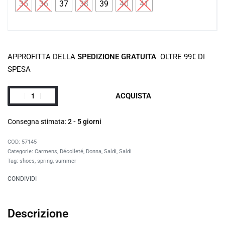
35
36
37
38
39
40
41
APPROFITTA DELLA
SPEDIZIONE GRATUITA
OLTRE 99€ DI
SPESA
ACQUISTA
Consegna stimata:
2 - 5 giorni
57145
Categorie:
Carmens
,
Décolleté
,
Donna
,
Saldi
,
Saldi
Tag:
shoes
,
spring
,
summer
CONDIVIDI
Descrizione