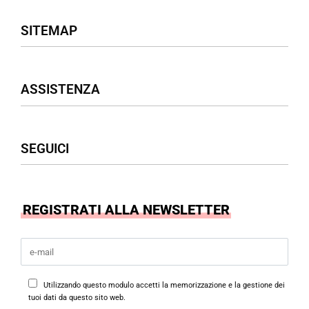
SITEMAP
Negozio
ASSISTENZA
Donna
Uomo
Accessori
Assistenza Clienti
SEGUICI
Borse
Termini & Condizioni
Privacy Policy
Cookies Policy
Facebook
REGISTRATI ALLA NEWSLETTER
Instagram
Utilizzando questo modulo accetti la memorizzazione e la gestione dei
tuoi dati da questo sito web.