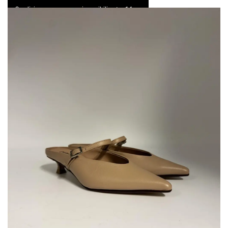
Spedizione express e resi possibili entro 14 gg
0