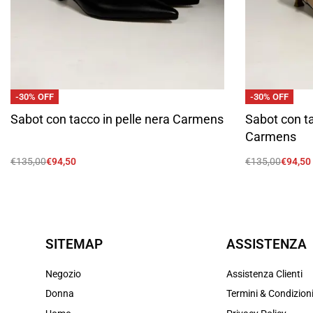
-30% OFF
-30% OFF
Sabot con tacco in pelle nera Carmens
Sabot con ta
Carmens
€
135,00
€
94,50
€
135,00
€
94,50
Scegli
Scegli
SITEMAP
ASSISTENZA
Negozio
Assistenza Clienti
Donna
Termini & Condizion