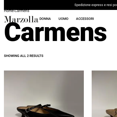
Spedizione express e resi pos
Home
›
Carmens
Carmens
DONNA
UOMO
ACCESSORI
SHOWING ALL 2 RESULTS