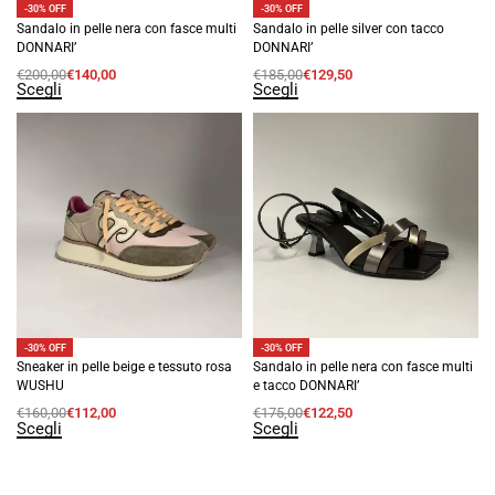
-30% OFF
-30% OFF
Sandalo in pelle nera con fasce multi
Sandalo in pelle silver con tacco
DONNARI’
DONNARI’
€
200,00
€
140,00
€
185,00
€
129,50
Scegli
Scegli
-30% OFF
-30% OFF
Sneaker in pelle beige e tessuto rosa
Sandalo in pelle nera con fasce multi
WUSHU
e tacco DONNARI’
€
160,00
€
112,00
€
175,00
€
122,50
Scegli
Scegli