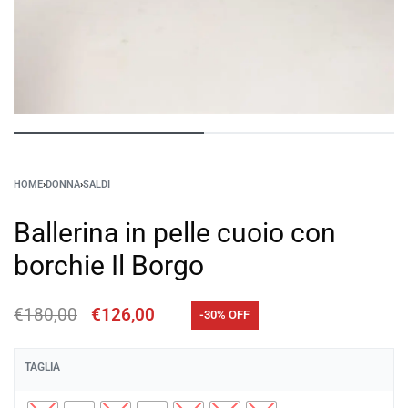
HOME
›
DONNA
›
SALDI
Ballerina in pelle cuoio con
borchie Il Borgo
€
180,00
€
126,00
-30% OFF
TAGLIA