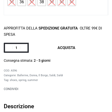
35
36
37
38
39
40
41
APPROFITTA DELLA
SPEDIZIONE GRATUITA
OLTRE 99€ DI
SPESA
ACQUISTA
Consegna stimata:
2 - 5 giorni
A596
Categorie:
Ballerine
,
Donna
,
Il Borgo
,
Saldi
,
Saldi
Tag:
shoes
,
spring
,
summer
CONDIVIDI
Descrizione