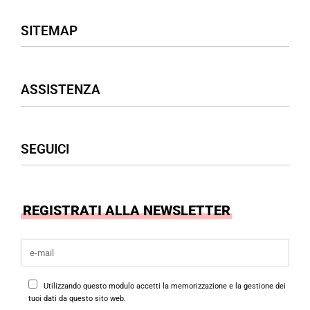
SITEMAP
Negozio
ASSISTENZA
Donna
Uomo
Accessori
Assistenza Clienti
SEGUICI
Borse
Termini & Condizioni
Privacy Policy
Cookies Policy
Facebook
REGISTRATI ALLA NEWSLETTER
Instagram
Utilizzando questo modulo accetti la memorizzazione e la gestione dei
tuoi dati da questo sito web.