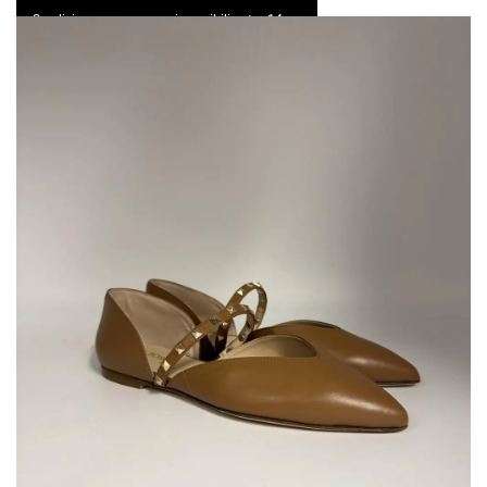
Spedizione express e resi possibili entro 14 gg
0