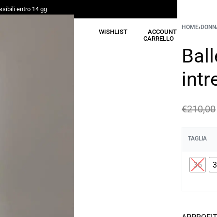
sibili entro 14 gg
HOME
›
DONN
CERCA
WISHLIST
ACCOUNT
CARRELLO
Ball
intr
€
210,00
TAGLIA
35