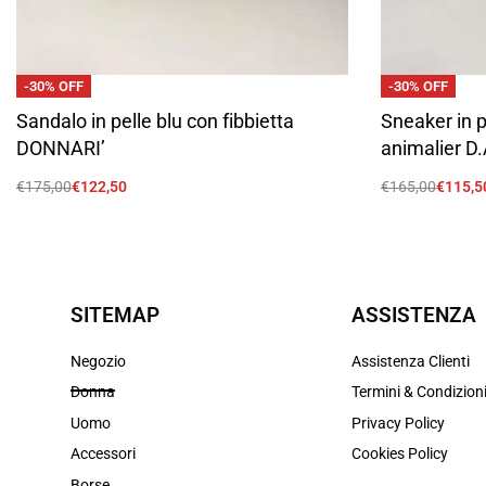
-30% OFF
-30% OFF
Sandalo in pelle blu con fibbietta
Sneaker in p
DONNARI’
animalier D.
€
175,00
€
122,50
€
165,00
€
115,5
Scegli
Scegli
SITEMAP
ASSISTENZA
Negozio
Assistenza Clienti
Donna
Termini & Condizion
Uomo
Privacy Policy
Accessori
Cookies Policy
Borse