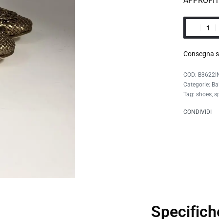
APPROFI
Consegna s
B3622I
Categorie:
Ba
Tag:
shoes
,
s
CONDIVIDI
Specifich