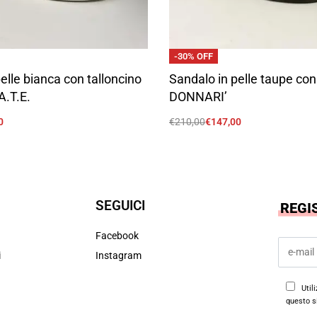
-30% OFF
elle bianca con talloncino
Sandalo in pelle taupe con
A.T.E.
DONNARI’
0
€
210,00
€
147,00
Scegli
SEGUICI
REGI
Facebook
i
Instagram
Util
questo s