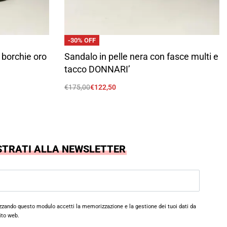
-30% OFF
 borchie oro
Sandalo in pelle nera con fasce multi e
tacco DONNARI’
€
175,00
€
122,50
Scegli
STRATI ALLA NEWSLETTER
izzando questo modulo accetti la memorizzazione e la gestione dei tuoi dati da
ito web.