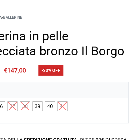
A
›
BALLERINE
erina in pelle
ecciata bronzo Il Borgo
€
147,00
-30% OFF
36
37
38
39
40
41