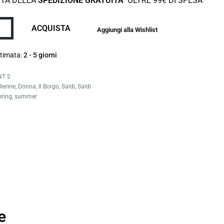
TTA DELLA
SPEDIZIONE GRATUITA
OLTRE 99€ DI SPESA
ACQUISTA
Aggiungi alla Wishlist
timata:
2 - 5 giorni
NT 2
llerine
,
Donna
,
Il Borgo
,
Saldi
,
Saldi
pring
,
summer
e