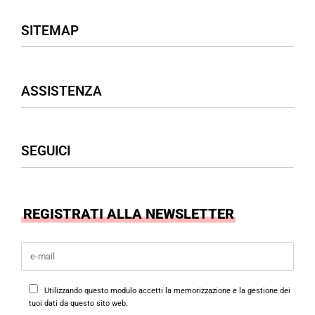
SITEMAP
Negozio
ASSISTENZA
Donna
Uomo
Accessori
Assistenza Clienti
SEGUICI
Borse
Termini & Condizioni
Privacy Policy
Cookies Policy
Facebook
REGISTRATI ALLA NEWSLETTER
Instagram
Utilizzando questo modulo accetti la memorizzazione e la gestione dei
tuoi dati da questo sito web.