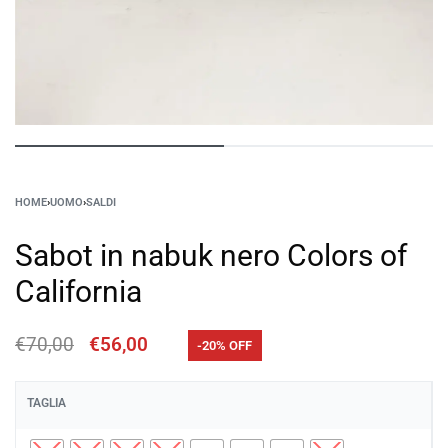
HOME
›
UOMO
›
SALDI
Sabot in nabuk nero Colors of
California
€
70,00
€
56,00
-20% OFF
TAGLIA