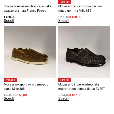
-20% OFF
Scarpa francesina classica in pelle
Mocassino in camoscio blu con
spazzolata nera Franco Fedele
fondo gomma Mille 885
€
180,00
€
200,00
€
160,00
Scegli
Scegli
-20% OFF
-30% OFF
Mocassino sportivo in camoscio
Mocassino in pelle intrecciata
cuoio Mille 885
marrone con doppia fibbia EVEET
€
200,00
€
160,00
€
154,00
€
107,80
Scegli
Scegli