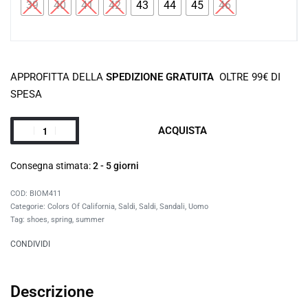
39
40
41
42
43
44
45
46
APPROFITTA DELLA
SPEDIZIONE GRATUITA
OLTRE 99€ DI
SPESA
ACQUISTA
Consegna stimata:
2 - 5 giorni
BIOM411
Categorie:
Colors Of California
,
Saldi
,
Saldi
,
Sandali
,
Uomo
Tag:
shoes
,
spring
,
summer
CONDIVIDI
Descrizione