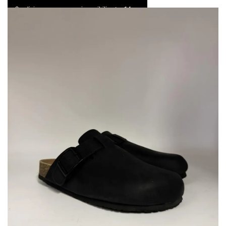
Spedizione express e resi possibili entro 14 gg
0