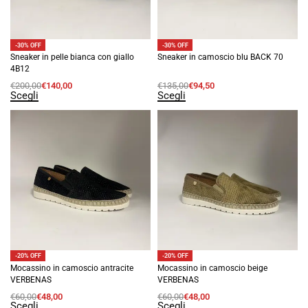
-30% OFF
-30% OFF
Sneaker in pelle bianca con giallo
Sneaker in camoscio blu BACK 70
4B12
€
200,00
€
140,00
€
135,00
€
94,50
Scegli
Scegli
-20% OFF
-20% OFF
Mocassino in camoscio antracite
Mocassino in camoscio beige
VERBENAS
VERBENAS
€
60,00
€
48,00
€
60,00
€
48,00
Scegli
Scegli