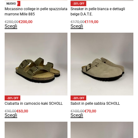
-20% OFF
-30% OFF
NUOVO
Mocassino college in pelle spazzolata
Sneaker in pelle bianca e dettagli
marrone Mille 885
beige D.A.T.E.
€
250,00
€
200,00
€
170,00
€
119,00
Scegli
Scegli
-30% OFF
-30% OFF
Ciabatta in camoscio kaki SCHOLL
Sabot in pelle sabbia SCHOLL
€
90,00
€
63,00
€
100,00
€
70,00
Scegli
Scegli