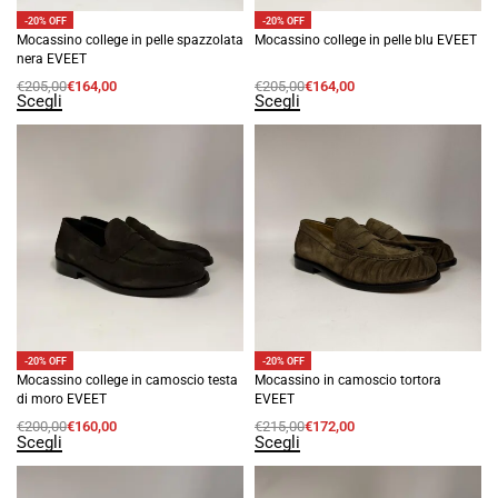
-20% OFF
-20% OFF
Mocassino college in pelle spazzolata
Mocassino college in pelle blu EVEET
nera EVEET
€
205,00
€
164,00
€
205,00
€
164,00
Scegli
Scegli
-20% OFF
-20% OFF
Mocassino college in camoscio testa
Mocassino in camoscio tortora
di moro EVEET
EVEET
€
200,00
€
160,00
€
215,00
€
172,00
Scegli
Scegli