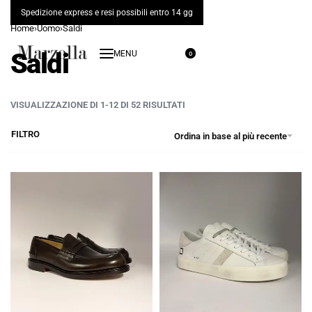
Spedizione express e resi possibili entro 14 gg
Home
›
Uomo
›
Saldi
Saldi
0
VISUALIZZAZIONE DI 1-12 DI 52 RISULTATI
FILTRO
Ordina in base al più recente