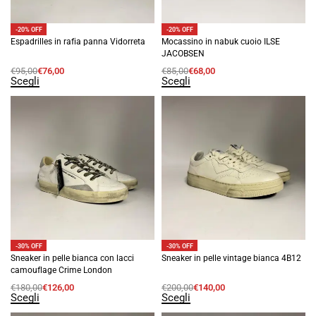
-20% OFF
-20% OFF
Espadrilles in rafia panna Vidorreta
Mocassino in nabuk cuoio ILSE
JACOBSEN
€
95,00
€
76,00
€
85,00
€
68,00
Scegli
Scegli
-30% OFF
-30% OFF
Sneaker in pelle bianca con lacci
Sneaker in pelle vintage bianca 4B12
camouflage Crime London
€
180,00
€
126,00
€
200,00
€
140,00
Scegli
Scegli