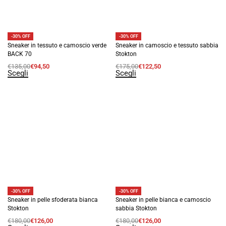
-30% OFF
-30% OFF
Sneaker in tessuto e camoscio verde
Sneaker in camoscio e tessuto sabbia
BACK 70
Stokton
€
135,00
€
94,50
€
175,00
€
122,50
Scegli
Scegli
-30% OFF
-30% OFF
Sneaker in pelle sfoderata bianca
Sneaker in pelle bianca e camoscio
Stokton
sabbia Stokton
€
180,00
€
126,00
€
180,00
€
126,00