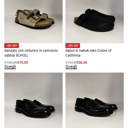
-30% OFF
-20% OFF
Sandalo con cinturino in camoscio
Sabot in nabuk nero Colors of
sabbia SCHOLL
California
€
100,00
€
70,00
€
70,00
€
56,00
Scegli
Scegli