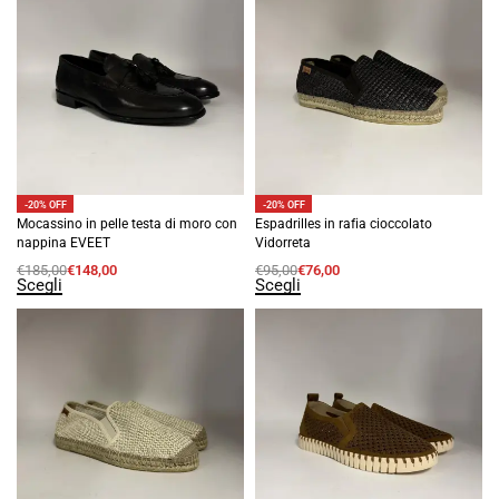
-20% OFF
-20% OFF
Mocassino in pelle testa di moro con
Espadrilles in rafia cioccolato
nappina EVEET
Vidorreta
€
185,00
€
148,00
€
95,00
€
76,00
Scegli
Scegli