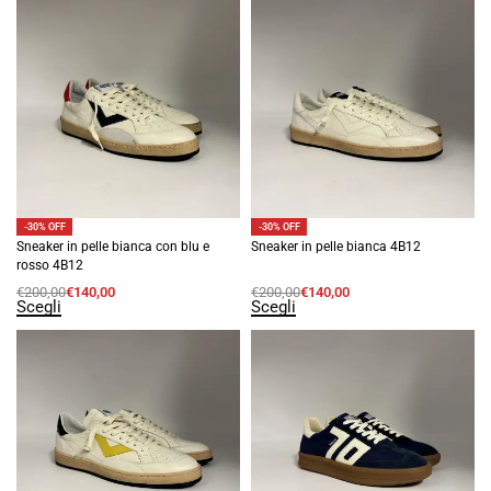
-30% OFF
-30% OFF
Sneaker in pelle bianca con blu e
Sneaker in pelle bianca 4B12
rosso 4B12
€
200,00
€
140,00
€
200,00
€
140,00
Scegli
Scegli