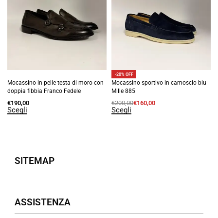
-20% OFF
Mocassino in pelle testa di moro con
Mocassino sportivo in camoscio blu
doppia fibbia Franco Fedele
Mille 885
€
190,00
€
200,00
€
160,00
Scegli
Scegli
SITEMAP
Negozio
ASSISTENZA
Donna