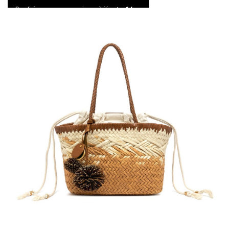
Spedizione express e resi possibili entro 14 gg
0