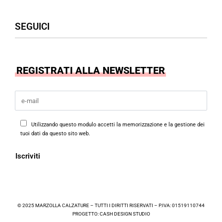
Uomo
Accessori
Assistenza Clienti
SEGUICI
Borse
Termini & Condizioni
Privacy Policy
Cookies Policy
Facebook
REGISTRATI ALLA NEWSLETTER
Instagram
Utilizzando questo modulo accetti la memorizzazione e la gestione dei
tuoi dati da questo sito web.
© 2025 MARZOLLA CALZATURE – TUTTI I DIRITTI RISERVATI – P.IVA: 01519110744
PROGETTO:
CASH DESIGN STUDIO