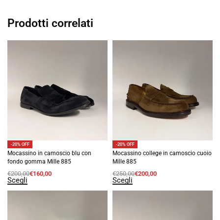
Prodotti correlati
-20% OFF
-20% OFF
Mocassino in camoscio blu con
Mocassino college in camoscio cuoio
fondo gomma Mille 885
Mille 885
€
200,00
€
160,00
€
250,00
€
200,00
Scegli
Scegli