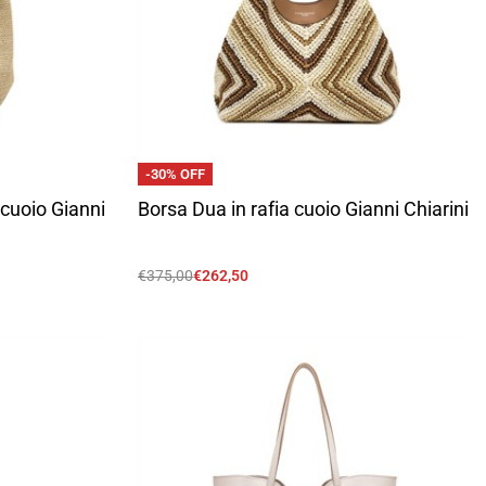
-30% OFF
 cuoio Gianni
Borsa Dua in rafia cuoio Gianni Chiarini
€
375,00
€
262,50
Scegli