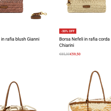
-30% OFF
 in rafia blush Gianni
Borsa Nefeli in rafia corda
Chiarini
€
85,00
€
59,50
Scegli