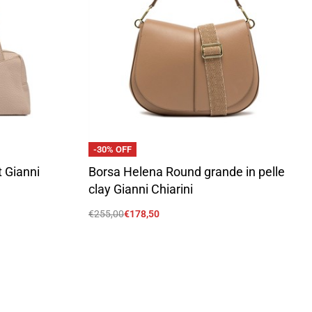
-30% OFF
t Gianni
Borsa Helena Round grande in pelle
clay Gianni Chiarini
€
255,00
€
178,50
Scegli