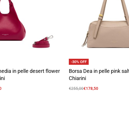
-30% OFF
dia in pelle desert flower
Borsa Dea in pelle pink sal
ini
Chiarini
0
€
255,00
€
178,50
Scegli