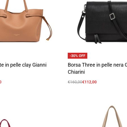
-30% OFF
e in pelle clay Gianni
Borsa Three in pelle nera 
Chiarini
0
€
160,00
€
112,00
Scegli