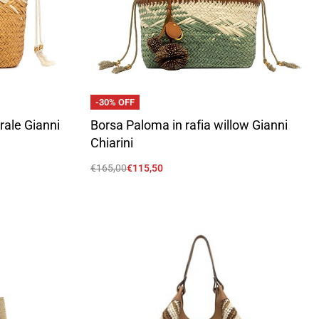
-30% OFF
rale Gianni
Borsa Paloma in rafia willow Gianni
Chiarini
€
165,00
€
115,50
Scegli