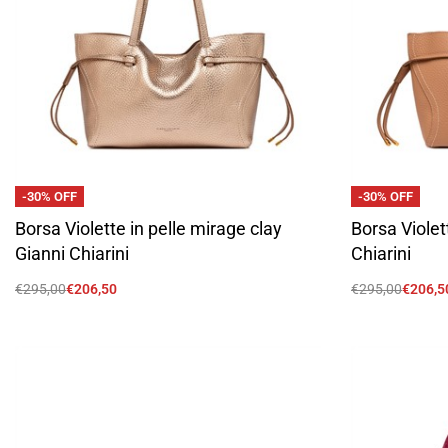
-30% OFF
-30% OFF
Borsa Violette in pelle mirage clay
Borsa Violett
Gianni Chiarini
Chiarini
€
295,00
€
206,50
€
295,00
€
206,5
Scegli
Scegli