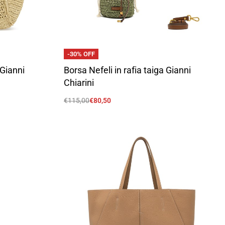
-30% OFF
 Gianni
Borsa Nefeli in rafia taiga Gianni
Chiarini
€
115,00
€
80,50
Scegli