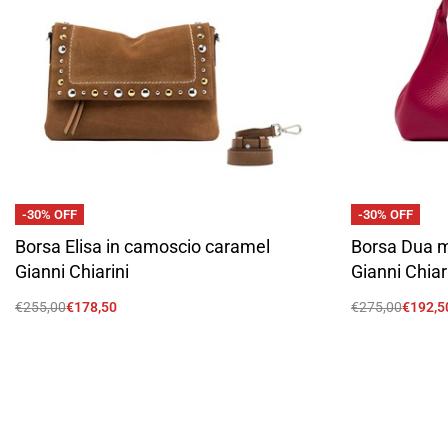
-30% OFF
-30% OFF
Borsa Elisa in camoscio caramel
Borsa Dua me
Gianni Chiarini
Gianni Chiar
€
255,00
€
178,50
€
275,00
€
192,5
Scegli
Scegli