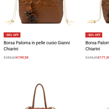
-30% OFF
-30% OFF
Borsa Paloma in pelle cuoio Gianni
Borsa Paloma
Chiarini
Chiarini
€
285,00
€
199,50
€
245,00
€
171,5
Scegli
Scegli