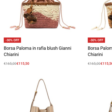
-30% OFF
-30% OFF
Borsa Paloma in rafia blush Gianni
Borsa Paloma
Chiarini
Chiarini
€
165,00
€
115,50
€
165,00
€
115,5
Scegli
Scegli