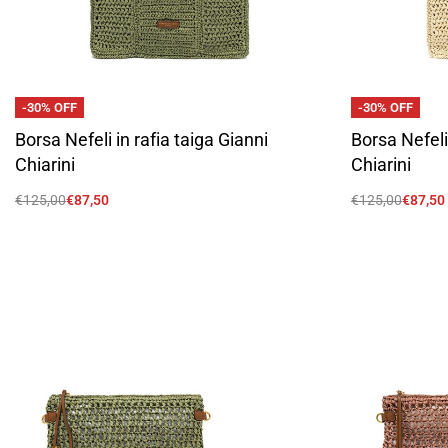
-30% OFF
-30% OFF
Borsa Nefeli in rafia taiga Gianni
Borsa Nefeli
Chiarini
Chiarini
€
125,00
€
87,50
€
125,00
€
87,50
Scegli
Scegli