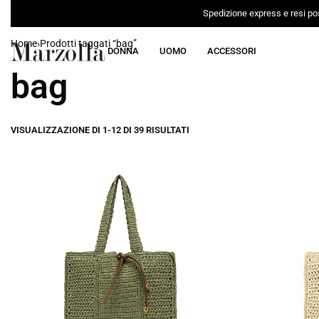
Spedizione express e resi pos
Home
›
Prodotti taggati “bag”
DONNA
UOMO
ACCESSORI
bag
VISUALIZZAZIONE DI 1-12 DI 39 RISULTATI