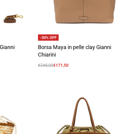
-30% OFF
 Gianni
Borsa Maya in pelle clay Gianni
Chiarini
€
245,00
€
171,50
Scegli