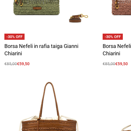
-30% OFF
-30% OFF
Borsa Nefeli in rafia taiga Gianni
Borsa Nefeli
Chiarini
Chiarini
€
85,00
€
59,50
€
85,00
€
59,50
Scegli
Scegli