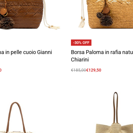
-30% OFF
 in pelle cuoio Gianni
Borsa Paloma in rafia natu
Chiarini
0
€
185,00
€
129,50
Scegli