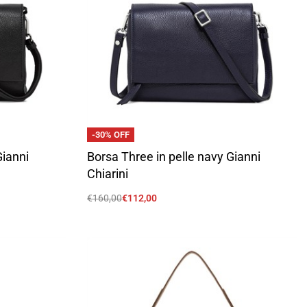
-30% OFF
Gianni
Borsa Three in pelle navy Gianni
Chiarini
€
160,00
€
112,00
Scegli