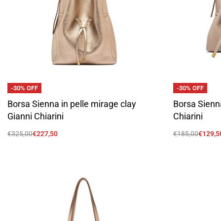
-30% OFF
-30% OFF
Borsa Sienna in pelle mirage clay
Borsa Sienna
Gianni Chiarini
Chiarini
€
325,00
€
227,50
€
185,00
€
129,5
Scegli
Scegli