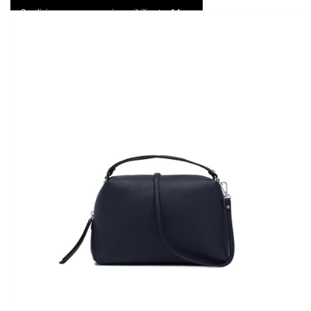
Spedizione express e resi possibili entro 14 gg
0