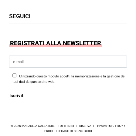
Uomo
Accessori
Assistenza Clienti
SEGUICI
Borse
Termini & Condizioni
Privacy Policy
Cookies Policy
Facebook
REGISTRATI ALLA NEWSLETTER
Instagram
Utilizzando questo modulo accetti la memorizzazione e la gestione dei
tuoi dati da questo sito web.
© 2025 MARZOLLA CALZATURE – TUTTI I DIRITTI RISERVATI – P.IVA: 01519110744
PROGETTO:
CASH DESIGN STUDIO