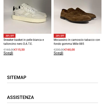
-30% OFF
-20% OFF
Sneaker basket in pelle bianca e
Mocassino in camoscio tabacco con
talloncino nero D.A.T.E.
fondo gomma Mille 885
€
165,00
€
115,50
€
200,00
€
160,00
Scegli
Scegli
SITEMAP
Negozio
ASSISTENZA
Donna