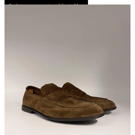
Spedizione express e resi possibili entro 14 gg
0