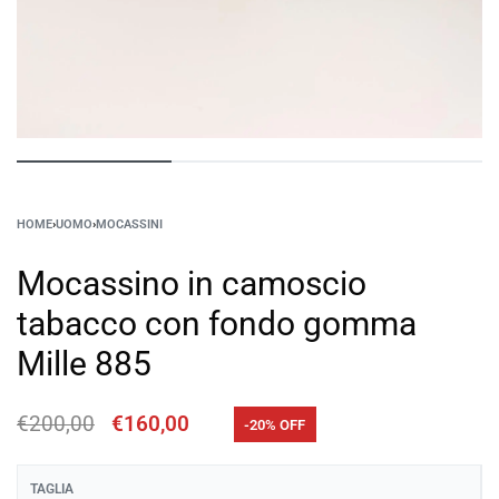
HOME
›
UOMO
›
MOCASSINI
Mocassino in camoscio
tabacco con fondo gomma
Mille 885
€
200,00
€
160,00
-20% OFF
TAGLIA