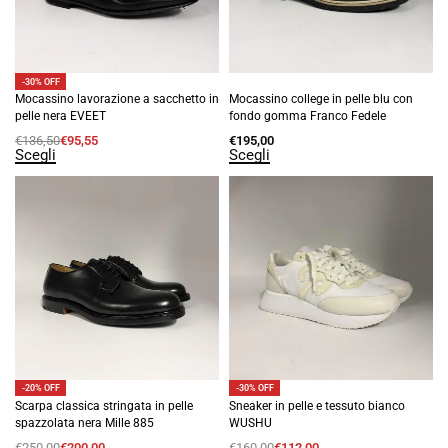
-30% OFF
Mocassino lavorazione a sacchetto in
Mocassino college in pelle blu con
pelle nera EVEET
fondo gomma Franco Fedele
€
136,50
€
95,55
€
195,00
Scegli
Scegli
-20% OFF
-30% OFF
Scarpa classica stringata in pelle
Sneaker in pelle e tessuto bianco
spazzolata nera Mille 885
WUSHU
€
250,00
€
200,00
€
160,00
€
112,00