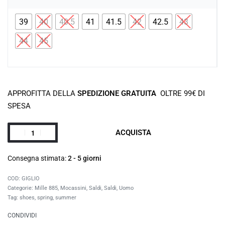
39
40
40.5
41
41.5
42
42.5
43
44
45
APPROFITTA DELLA
SPEDIZIONE GRATUITA
OLTRE 99€ DI
SPESA
ACQUISTA
Consegna stimata:
2 - 5 giorni
GIGLIO
Categorie:
Mille 885
,
Mocassini
,
Saldi
,
Saldi
,
Uomo
Tag:
shoes
,
spring
,
summer
CONDIVIDI