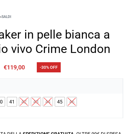
O
›
SALDI
ker in pelle bianca a
lio vivo Crime London
€
119,00
-30% OFF
40
41
42
43
44
45
46