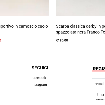
portivo in camoscio cuoio
Scarpa classica derby in p
spazzolata nera Franco F
0
€
180,00
Scegli
SEGUICI
REGI
Facebook
i
Instagram
Util
questo s