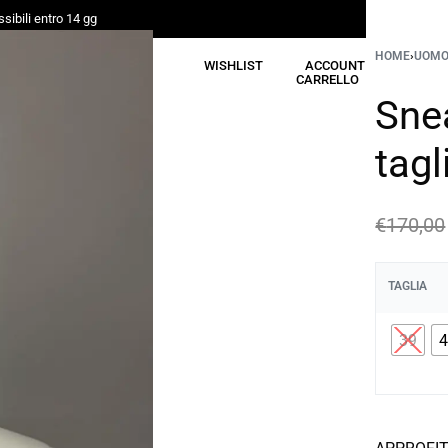
sibili entro 14 gg
HOME
›
UOM
CERCA
WISHLIST
ACCOUNT
CARRELLO
Snea
tag
€
170,00
TAGLIA
39