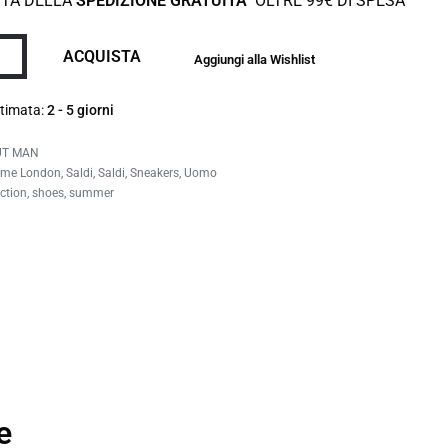
TTA DELLA
SPEDIZIONE GRATUITA
OLTRE 99€ DI SPESA
ACQUISTA
Aggiungi alla Wishlist
timata:
2 - 5 giorni
UT MAN
ime London
,
Saldi
,
Saldi
,
Sneakers
,
Uomo
ction
,
shoes
,
summer
e