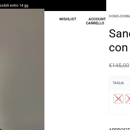
sibili entro 14 gg
HOME
›
DONN
CERCA
WISHLIST
ACCOUNT
CARRELLO
San
con
€
145,00
TAGLIA
35