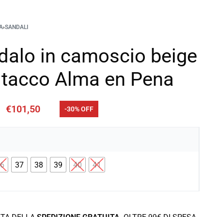
A
›
SANDALI
dalo in camoscio beige
 tacco Alma en Pena
€
101,50
-30% OFF
36
37
38
39
40
41