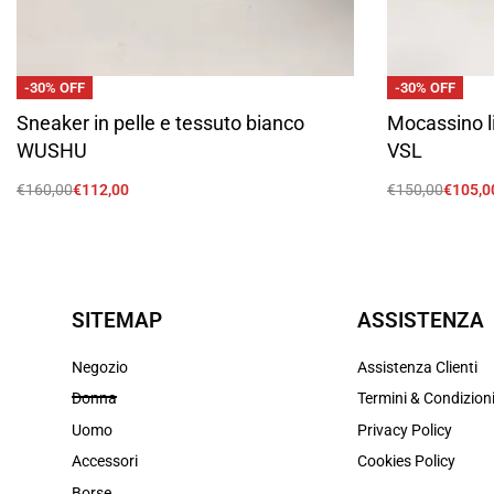
-30% OFF
-30% OFF
Sneaker in pelle e tessuto bianco
Mocassino l
WUSHU
VSL
€
160,00
€
112,00
€
150,00
€
105,0
Scegli
Scegli
SITEMAP
ASSISTENZA
Negozio
Assistenza Clienti
Donna
Termini & Condizion
Uomo
Privacy Policy
Accessori
Cookies Policy
Borse