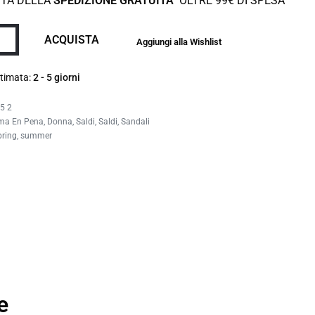
TTA DELLA
SPEDIZIONE GRATUITA
OLTRE 99€ DI SPESA
ACQUISTA
Aggiungi alla Wishlist
timata:
2 - 5 giorni
5 2
ma En Pena
,
Donna
,
Saldi
,
Saldi
,
Sandali
pring
,
summer
e