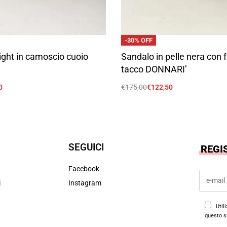
-30% OFF
ight in camoscio cuoio
Sandalo in pelle nera con 
tacco DONNARI’
0
€
175,00
€
122,50
Scegli
SEGUICI
REGI
Facebook
i
Instagram
Util
questo s