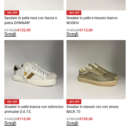
-30% OFF
-30% OFF
Sandalo in pelle nera con fascia e
Sneaker in pelle e tessuto bianco
pietra DONNARI’
WUSHU
€
175,00
€
122,50
€
160,00
€
112,00
Scegli
Scegli
-30% OFF
-30% OFF
Sneaker in pelle bianca con talloncino
Sneaker in tessuto oro con strass
animalier D.A.T.E.
BACK 70
€
165,00
€
115,50
€
150,00
€
105,00
Scegli
Scegli