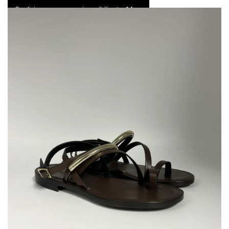
Spedizione express e resi possibili entro 14 gg
0