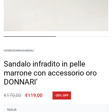
HOME
›
DONNA
›
SANDALI
Sandalo infradito in pelle
marrone con accessorio oro
DONNARI’
€
170,00
€
119,00
-30% OFF
TAGLIA