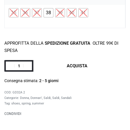
35
36
37
38
39
40
41
APPROFITTA DELLA
SPEDIZIONE GRATUITA
OLTRE 99€ DI
SPESA
ACQUISTA
Consegna stimata:
2 - 5 giorni
GD32A 2
Categorie:
Donna
,
Donnari'
,
Saldi
,
Saldi
,
Sandali
Tag:
shoes
,
spring
,
summer
CONDIVIDI