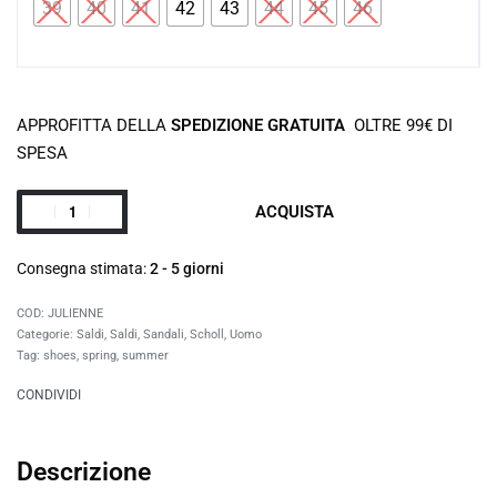
39
40
41
42
43
44
45
46
APPROFITTA DELLA
SPEDIZIONE GRATUITA
OLTRE 99€ DI
SPESA
ACQUISTA
Consegna stimata:
2 - 5 giorni
JULIENNE
Categorie:
Saldi
,
Saldi
,
Sandali
,
Scholl
,
Uomo
Tag:
shoes
,
spring
,
summer
CONDIVIDI
Descrizione