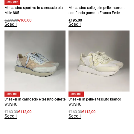
-20% OFF
Mocassino sportivo in camoscio blu
Mocassino college in pelle marrone
Mille 885
con fondo gomma Franco Fedele
€
200,00
€
160,00
€
195,00
Scegli
Scegli
-30% OFF
-30% OFF
Sneaker in camoscio e tessuto celeste
Sneaker in pelle e tessuto bianco
WUSHU
WUSHU
€
160,00
€
112,00
€
160,00
€
112,00
Scegli
Scegli