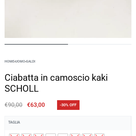
HOME
›
UOMO
›
SALDI
Ciabatta in camoscio kaki
SCHOLL
€
90,00
€
63,00
-30% OFF
TAGLIA