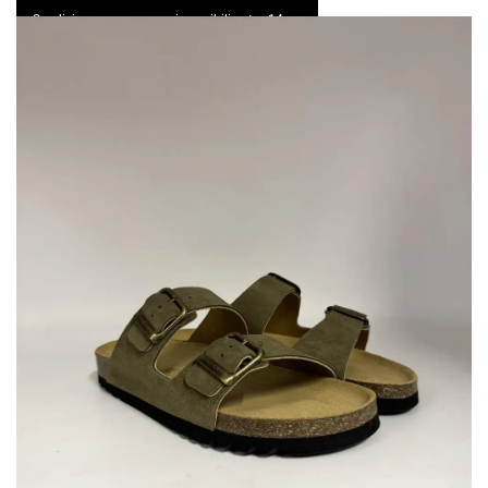
Spedizione express e resi possibili entro 14 gg
0