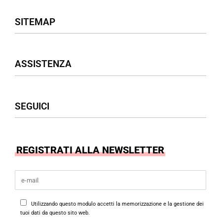
SITEMAP
Negozio
ASSISTENZA
Donna
Uomo
Accessori
Assistenza Clienti
SEGUICI
Borse
Termini & Condizioni
Privacy Policy
Cookies Policy
Facebook
REGISTRATI ALLA NEWSLETTER
Instagram
Utilizzando questo modulo accetti la memorizzazione e la gestione dei
tuoi dati da questo sito web.