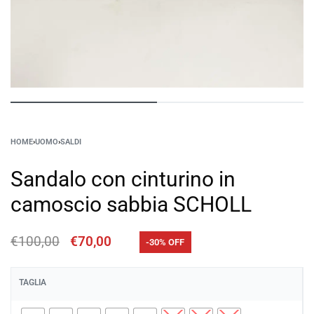
HOME
›
UOMO
›
SALDI
Sandalo con cinturino in
camoscio sabbia SCHOLL
€
100,00
€
70,00
-30% OFF
TAGLIA