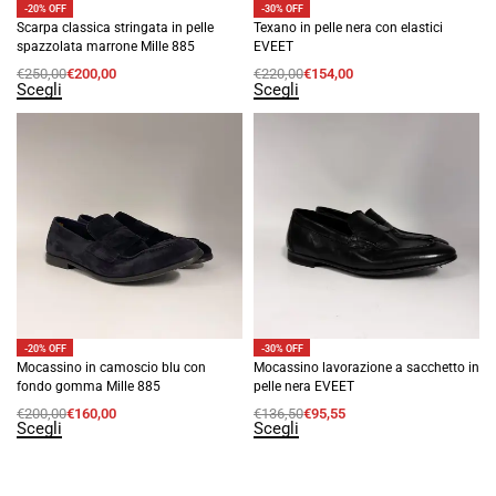
-20% OFF
-30% OFF
Scarpa classica stringata in pelle
Texano in pelle nera con elastici
spazzolata marrone Mille 885
EVEET
€
250,00
€
200,00
€
220,00
€
154,00
Scegli
Scegli
-20% OFF
-30% OFF
Mocassino in camoscio blu con
Mocassino lavorazione a sacchetto in
fondo gomma Mille 885
pelle nera EVEET
€
200,00
€
160,00
€
136,50
€
95,55
Scegli
Scegli