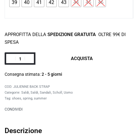
39
40
41
42
43
44
45
46
APPROFITTA DELLA
SPEDIZIONE GRATUITA
OLTRE 99€ DI
SPESA
ACQUISTA
Consegna stimata:
2 - 5 giorni
JULIENNE BACK STRAP
Categorie:
Saldi
,
Saldi
,
Sandali
,
Scholl
,
Uomo
Tag:
shoes
,
spring
,
summer
CONDIVIDI
Descrizione