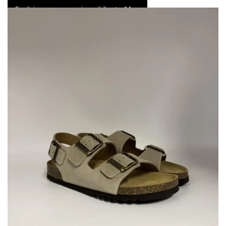
Spedizione express e resi possibili entro 14 gg
0