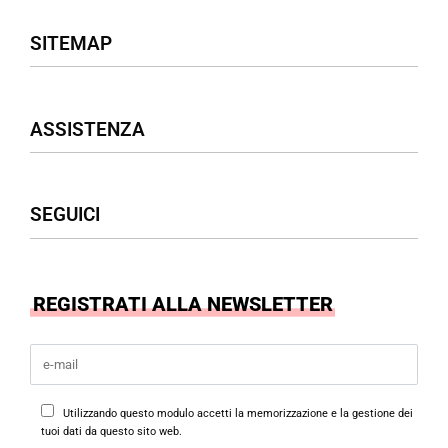
SITEMAP
Negozio
ASSISTENZA
Donna
Uomo
Accessori
Assistenza Clienti
SEGUICI
Borse
Termini & Condizioni
Privacy Policy
Cookies Policy
Facebook
REGISTRATI ALLA NEWSLETTER
Instagram
Utilizzando questo modulo accetti la memorizzazione e la gestione dei
tuoi dati da questo sito web.