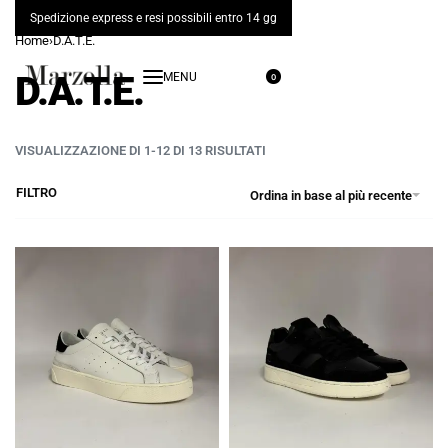
Spedizione express e resi possibili entro 14 gg
Home
›
D.A.T.E.
D.A.T.E.
0
VISUALIZZAZIONE DI 1-12 DI 13 RISULTATI
FILTRO
Ordina in base al più recente