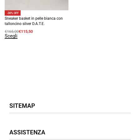
-30% OFF
Sneaker basket in pelle bianca con
talloncino silver D.A.T.E.
€
165,00
€
115,50
Scegli
SITEMAP
Negozio
ASSISTENZA
Donna