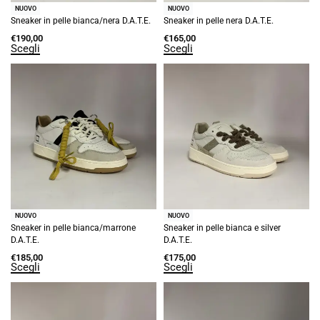
NUOVO
NUOVO
Sneaker in pelle bianca/nera D.A.T.E.
Sneaker in pelle nera D.A.T.E.
€
190,00
€
165,00
Scegli
Scegli
NUOVO
NUOVO
Sneaker in pelle bianca/marrone
Sneaker in pelle bianca e silver
D.A.T.E.
D.A.T.E.
€
185,00
€
175,00
Scegli
Scegli