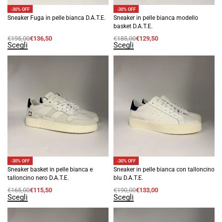
-30% OFF
-30% OFF
Sneaker Fuga in pelle bianca D.A.T.E.
Sneaker in pelle bianca modello
basket D.A.T.E.
€
195,00
€
136,50
€
185,00
€
129,50
Scegli
Scegli
-30% OFF
-30% OFF
Sneaker basket in pelle bianca e
Sneaker in pelle bianca con talloncino
talloncino nero D.A.T.E.
blu D.A.T.E.
€
165,00
€
115,50
€
190,00
€
133,00
Scegli
Scegli