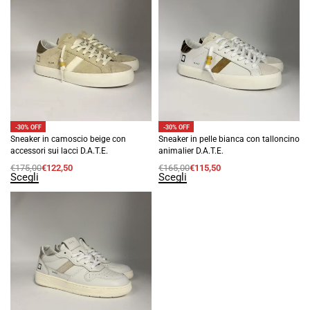
-30% OFF
-30% OFF
Sneaker in camoscio beige con
Sneaker in pelle bianca con talloncino
accessori sui lacci D.A.T.E.
animalier D.A.T.E.
€
175,00
€
122,50
€
165,00
€
115,50
Scegli
Scegli