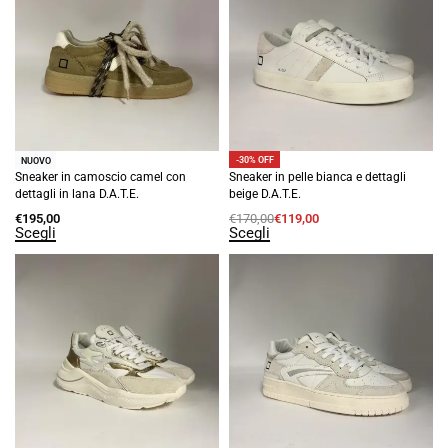
-30% OFF
NUOVO
Sneaker in camoscio camel con
Sneaker in pelle bianca e dettagli
dettagli in lana D.A.T.E.
beige D.A.T.E.
€
195,00
€
170,00
€
119,00
Scegli
Scegli