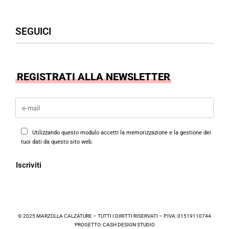
Uomo
Accessori
Assistenza Clienti
SEGUICI
Borse
Termini & Condizioni
Privacy Policy
Cookies Policy
Facebook
REGISTRATI ALLA NEWSLETTER
Instagram
Utilizzando questo modulo accetti la memorizzazione e la gestione dei
tuoi dati da questo sito web.
© 2025 MARZOLLA CALZATURE – TUTTI I DIRITTI RISERVATI – P.IVA: 01519110744
PROGETTO:
CASH DESIGN STUDIO