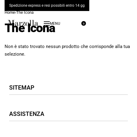
Spedizione express e resi possibili entro 14 gg
Home
›
The Icona
The Icona
0
Non è stato trovato nessun prodotto che corrisponde alla tua
selezione.
SITEMAP
Negozio
ASSISTENZA
Donna
Uomo
Accessori
Assistenza Clienti