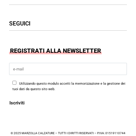
Donna
Uomo
Accessori
Assistenza Clienti
SEGUICI
Borse
Termini & Condizioni
Privacy Policy
Cookies Policy
Facebook
REGISTRATI ALLA NEWSLETTER
Instagram
Utilizzando questo modulo accetti la memorizzazione e la gestione dei
tuoi dati da questo sito web.
© 2025 MARZOLLA CALZATURE – TUTTI I DIRITTI RISERVATI – P.IVA: 01519110744