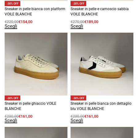
-30% OFF
-30% OFF
Sneaker in pelle bianca con platform
Sneaker in pelle e camoscio sabbia
VOILE BLANCHE
VOILE BLANCHE
€
220,00
€
154,00
€
270,00
€
189,00
Scegli
Scegli
-30% OFF
-30% OFF
Sneaker in pelle ghiaccio VOILE
Sneaker in pelle bianca con dettaglio
BLANCHE
blu VOILE BLANCHE
€
230,00
€
161,00
€
230,00
€
161,00
Scegli
Scegli