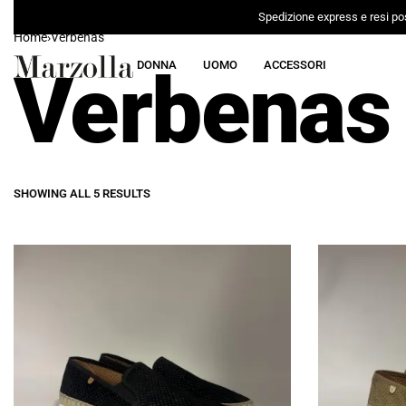
Spedizione express e resi pos
Home
›
Verbenas
Verbenas
DONNA
UOMO
ACCESSORI
SHOWING ALL 5 RESULTS