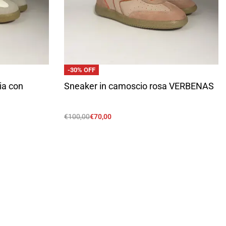
-30% OFF
ia con
Sneaker in camoscio rosa VERBENAS
€
100,00
€
70,00
Scegli