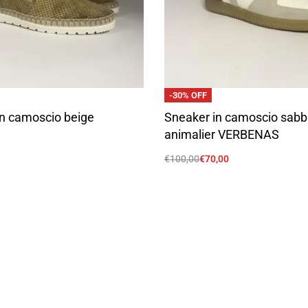
-30% OFF
n camoscio beige
Sneaker in camoscio sabb
animalier VERBENAS
€
100,00
€
70,00
Scegli