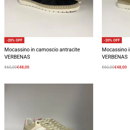
-20% OFF
-20% OFF
Mocassino in camoscio antracite
Mocassino i
VERBENAS
VERBENAS
€
60,00
€
48,00
€
60,00
€
48,00
Scegli
Scegli