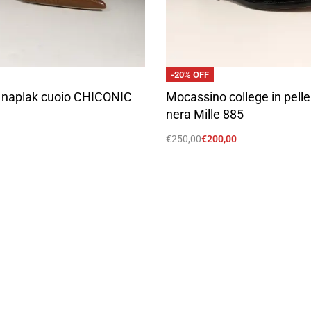
-20% OFF
n naplak cuoio CHICONIC
Mocassino college in pell
nera Mille 885
€
250,00
€
200,00
Scegli