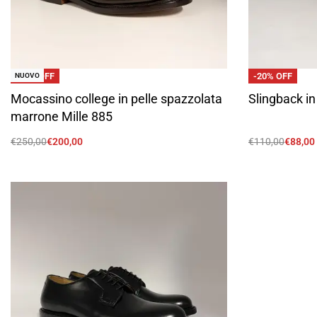
-20% OFF
-20% OFF
NUOVO
Mocassino college in pelle spazzolata
Slingback i
marrone Mille 885
€
250,00
€
200,00
€
110,00
€
88,00
Scegli
Scegli