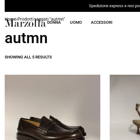
Spedizione express e resi pos
Home
›
Prodotti taggati “autmn”
DONNA
UOMO
ACCESSORI
autmn
SHOWING ALL 5 RESULTS